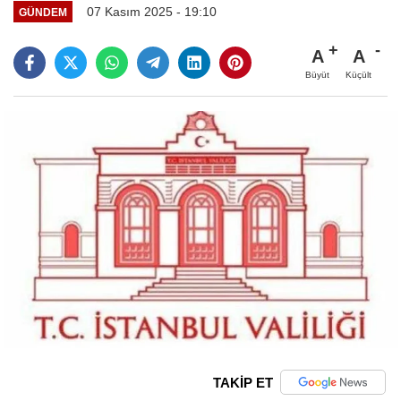
07 Kasım 2025 - 19:10
GÜNDEM
A
A
Büyüt
Küçült
TAKİP ET