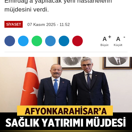
Emirdağ’a yapılacak yeni hastanelerin
müjdesini verdi.
07 Kasım 2025 - 11:52
SIYASET
A
A
Büyüt
Küçült