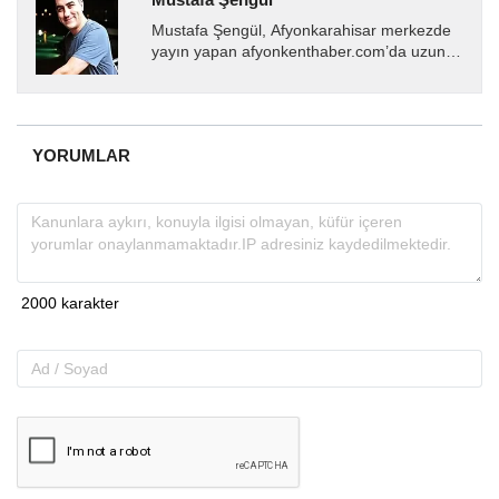
Mustafa Şengül, Afyonkarahisar merkezde
yayın yapan afyonkenthaber.com’da uzun
yıllardır yerel internet medyasında görev
almakta, haber akışı...
YORUMLAR