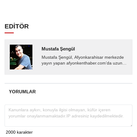
EDİTÖR
Mustafa Şengül
Mustafa Şengül, Afyonkarahisar merkezde
yayın yapan afyonkenthaber.com’da uzun
yıllardır yerel internet medyasında görev
almakta, haber akışı...
YORUMLAR