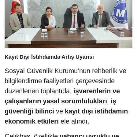
Kayıt Dışı İstihdamda Artış Uyarısı
Sosyal Güvenlik Kurumu’nun rehberlik ve
bilgilendirme faaliyetleri çerçevesinde
düzenlenen toplantıda,
işverenlerin ve
çalışanların yasal sorumlulukları
,
iş
güvenliği bilinci
ve
kayıt dışı istihdamın
ekonomik etkileri
ele alındı.
Çelikbaş, özellikle
yabancı uyruklu ve