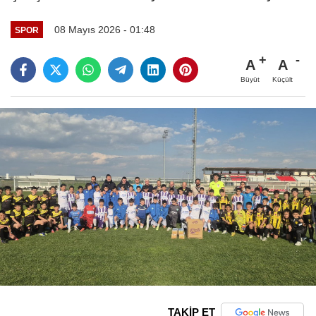
08 Mayıs 2026 - 01:48
SPOR
A
A
Büyüt
Küçült
TAKİP ET