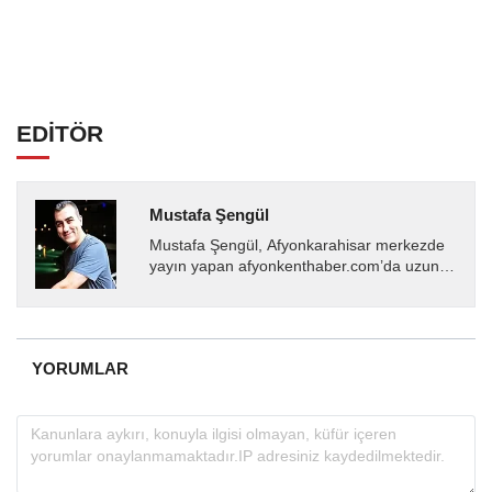
EDİTÖR
Mustafa Şengül
Mustafa Şengül, Afyonkarahisar merkezde
yayın yapan afyonkenthaber.com’da uzun
yıllardır yerel internet medyasında görev
almakta, haber akışı...
YORUMLAR