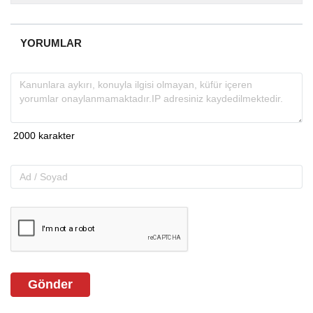
almakta, haber akışı...
YORUMLAR
Gönder