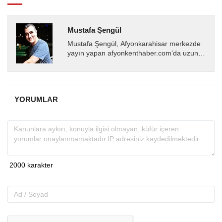
Mustafa Şengül
Mustafa Şengül, Afyonkarahisar merkezde
yayın yapan afyonkenthaber.com’da uzun
yıllardır yerel internet medyasında görev
almakta, haber akışı...
YORUMLAR