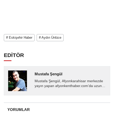
# Eskişehir Haber
# Aydın Ünlüce
EDİTÖR
Mustafa Şengül
Mustafa Şengül, Afyonkarahisar merkezde
yayın yapan afyonkenthaber.com’da uzun
yıllardır yerel internet medyasında görev
almakta, haber akışı...
YORUMLAR