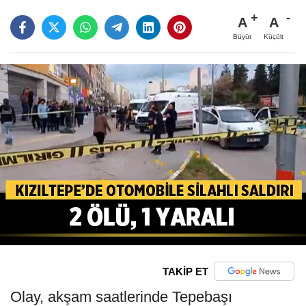
A
A
Büyüt
Küçült
TAKİP ET
Olay, akşam saatlerinde Tepebaşı