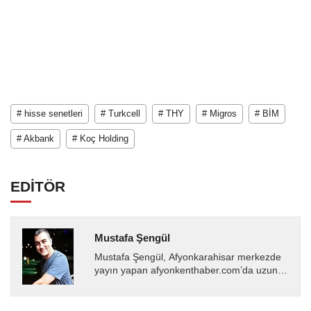
# hisse senetleri
# Turkcell
# THY
# Migros
# BİM
# Akbank
# Koç Holding
EDİTÖR
Mustafa Şengül
Mustafa Şengül, Afyonkarahisar merkezde
yayın yapan afyonkenthaber.com’da uzun
yıllardır yerel internet medyasında görev
almakta, haber akışı...