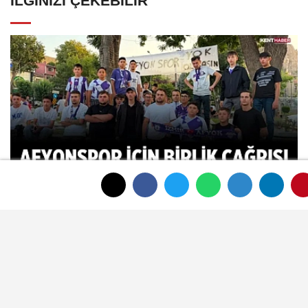
İLGINIZI ÇEKEBILIR
Afyonspor için birlik çağrısı Zafer
Meydanı'nda yükseldi