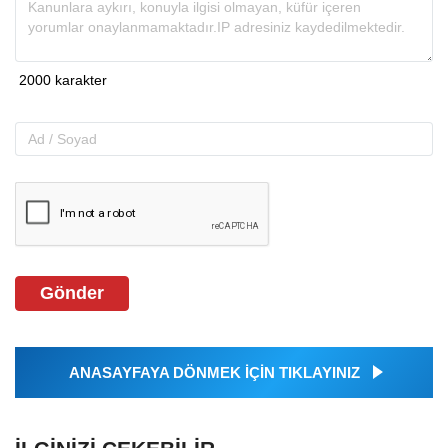
Gönder
ANASAYFAYA DÖNMEK İÇİN TIKLAYINIZ