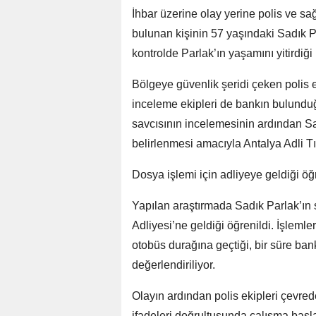
İhbar üzerine olay yerine polis ve sa
bulunan kişinin 57 yaşındaki Sadık Par
kontrolde Parlak’ın yaşamını yitirdiği 
Bölgeye güvenlik şeridi çeken polis 
inceleme ekipleri de bankın bulundu
savcısının incelemesinin ardından S
belirlenmesi amacıyla Antalya Adli T
Dosya işlemi için adliyeye geldiği öğ
Yapılan araştırmada Sadık Parlak’ın 
Adliyesi’ne geldiği öğrenildi. İşleml
otobüs durağına geçtiği, bir süre ban
değerlendiriliyor.
Olayın ardından polis ekipleri çevre
ifadeleri doğrultusunda çalışma başla