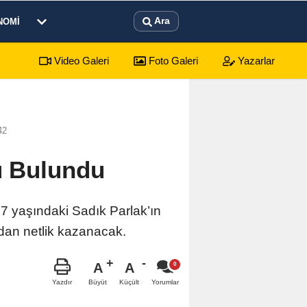
Ara
NOMI
Video Galeri
Foto Galeri
Yazarlar
arahisar'da tarımsal üretimi sahada inceledi
11:19
Şuhut't
42
ü Bulundu
7 yaşındaki Sadık Parlak’ın
ndan netlik kazanacak.
A
A
Büyüt
Küçült
Yazdır
Yorumlar