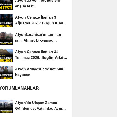
Afyon'da yeni otobüslere
erişim testi
Afyon Cenaze İlanları 3
Ağustos 2026: Bugün Kimler
Vefat Etti?
Afyonkarahisar'ın tanınan
ismi Ahmet Dikyamaç
hayatını kaybetti
Afyon Cenaze İlanları 31
Temmuz 2026: Bugün Vefat
Edenler Kimler?
Afyon Adliyesi’nde katiplik
heyecanı
 YORUMLANANLAR
Afyon'da Ulaşım Zammı
Gündemde, Vatandaş Aynı
Soruyu Soruyor