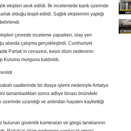
ğlık ekipleri sevk edildi. İlk incelemede bank üzerinde
lak olduğu tespit edildi. Sağlık ekiplerinin yaptığı
belirlendi.
ekipleri çevrede inceleme yaparken, olay yeri
ğu alanda çalışma gerçekleştirdi. Cumhuriyet
adık Parlak’ın cenazesi, kesin ölüm nedeninin
ıp Kurumu morguna kaldırıldı.
renildi
sabah saatlerinde bir dosya işlemi nedeniyle Antalya
erini tamamladıktan sonra adliye binası önündeki
k üzerinde uzandığı ve ardından hayatını kaybettiği
de bulunan güvenlik kameraları ve görgü tanıklarının
ttı. Parlak’ın ölüm nedeninin yapılacak otopsi