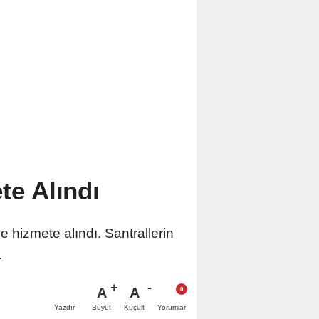
te Alındı
 hizmete alındı. Santrallerin
.
A
A
Büyüt
Küçült
Yazdır
Yorumlar