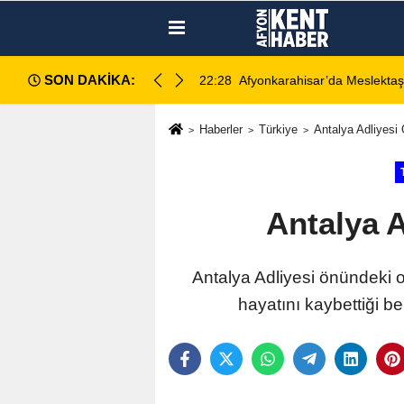
SON DAKİKA:
vukat Tutuklandı
22:23
Afyonkarahisar’da 2 Yaşınd
Haberler
Türkiye
Antalya Adliyesi
Antalya 
Antalya Adliyesi önündeki 
hayatını kaybettiği b