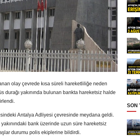
nan olay çevrede kısa süreli hareketliliğe neden
büs durağı yakınında bulunan bankta hareketsiz halde
irlendi.
SON
esindeki Antalya Adliyesi çevresinde meydana geldi.
ğı yakınındaki bank üzerinde uzun süre hareketsiz
şlar durumu polis ekiplerine bildirdi.