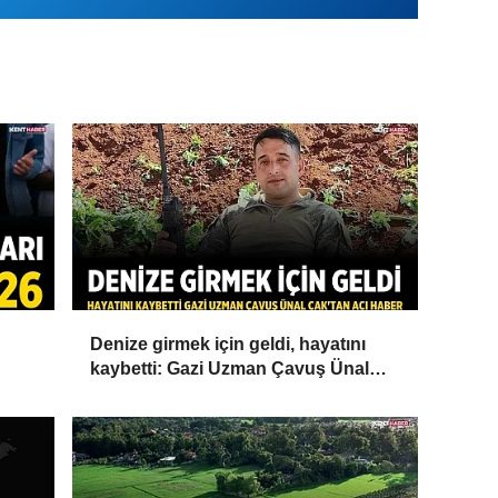
Denize girmek için geldi, hayatını
kaybetti: Gazi Uzman Çavuş Ünal
Cak'tan acı haber