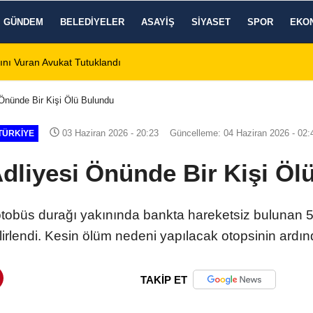
GÜNDEM
BELEDIYELER
ASAYIŞ
SIYASET
SPOR
EKO
aki Çocuk Balkondan Düştü
11:39
Emiralioğlu Afyonk
 Önünde Bir Kişi Ölü Bulundu
03 Haziran 2026 - 20:23
Güncelleme: 04 Haziran 2026 - 02:
TÜRKIYE
Adliyesi Önünde Bir Kişi Öl
otobüs durağı yakınında bankta hareketsiz bulunan 5
elirlendi. Kesin ölüm nedeni yapılacak otopsinin ardı
TAKİP ET