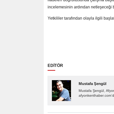
incelemesinin ardından netleşeceği bi
Yetkililer tarafından olayla ilgili baş
EDİTÖR
Mustafa Şengül
Mustafa Şengül, Afyo
afyonkenthaber.com’da
almakta, haber akışı..