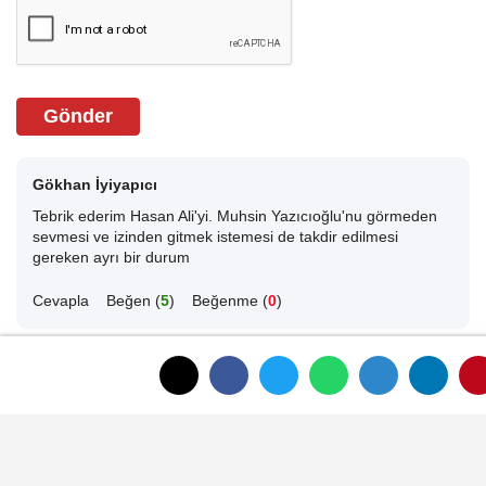
Gönder
Gökhan İyiyapıcı
Tebrik ederim Hasan Ali'yi. Muhsin Yazıcıoğlu'nu görmeden
sevmesi ve izinden gitmek istemesi de takdir edilmesi
gereken ayrı bir durum
Cevapla
Beğen (
5
)
Beğenme (
0
)
ANASAYFAYA DÖNMEK İÇİN TIKLAYINIZ
İLGINIZI ÇEKEBILIR