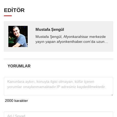
EDİTÖR
Mustafa Şengül
Mustafa Şengül, Afyonkarahisar merkezde
yayın yapan afyonkenthaber.com’da uzun
yıllardır yerel internet medyasında görev
almakta, haber akışı...
YORUMLAR