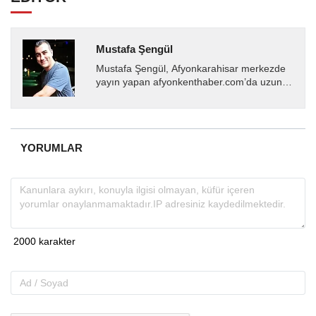
Mustafa Şengül
Mustafa Şengül, Afyonkarahisar merkezde
yayın yapan afyonkenthaber.com’da uzun
yıllardır yerel internet medyasında görev
almakta, haber akışı...
YORUMLAR