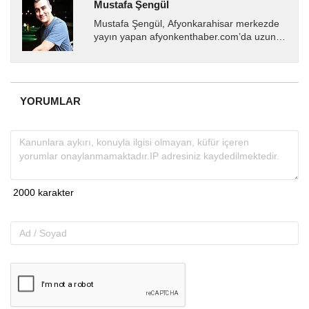
Mustafa Şengül
Mustafa Şengül, Afyonkarahisar merkezde
yayın yapan afyonkenthaber.com’da uzun
yıllardır yerel internet medyasında görev
almakta, haber akışı...
YORUMLAR