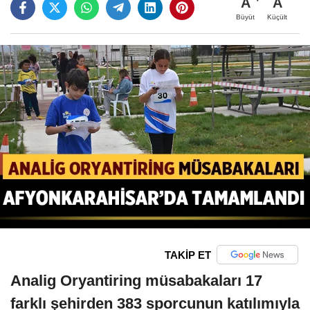
A
A
Büyüt
Küçült
TAKİP ET
Analig Oryantiring müsabakaları 17
farklı şehirden 383 sporcunun katılımıyla