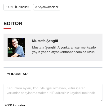
# UNİLİG finalleri
# Afyonkarahisar
EDİTÖR
Mustafa Şengül
Mustafa Şengül, Afyonkarahisar merkezde
yayın yapan afyonkenthaber.com’da uzun
yıllardır yerel internet medyasında görev
almakta, haber akışı...
YORUMLAR