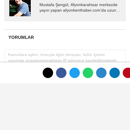
Mustafa Şengül, Afyonkarahisar merkezde
yayın yapan afyonkenthaber.com’da uzun
yıllardır yerel internet medyasında görev
almakta, haber akışı...
YORUMLAR