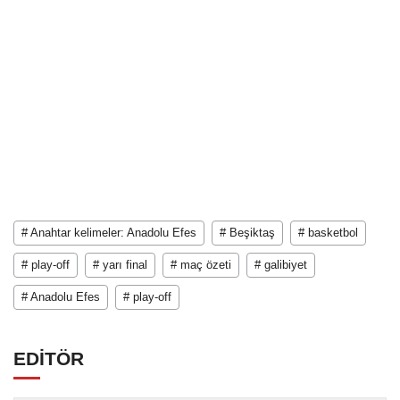
# Anahtar kelimeler: Anadolu Efes
# Beşiktaş
# basketbol
# play-off
# yarı final
# maç özeti
# galibiyet
# Anadolu Efes
# play-off
EDİTÖR