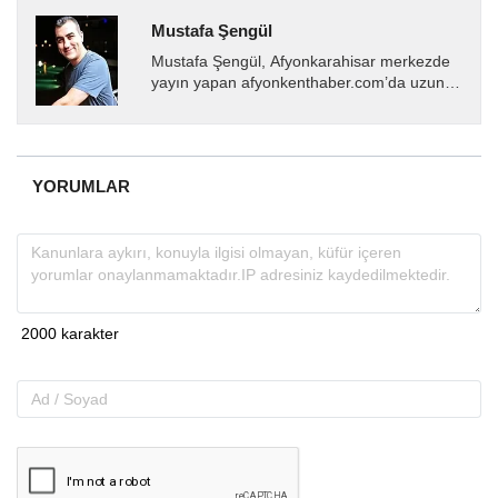
Mustafa Şengül
Mustafa Şengül, Afyonkarahisar merkezde
yayın yapan afyonkenthaber.com’da uzun
yıllardır yerel internet medyasında görev
almakta, haber akışı...
YORUMLAR