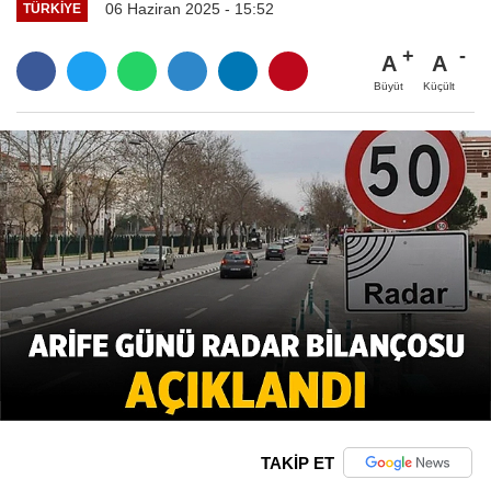
06 Haziran 2025 - 15:52
TÜRKIYE
A
A
Büyüt
Küçült
TAKİP ET