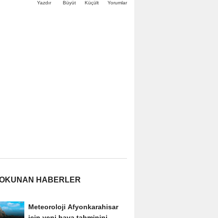
Büyüt
Küçült
Yazdır
Yorumlar
 OKUNAN HABERLER
Meteoroloji Afyonkarahisar
için yeni hava tahminini