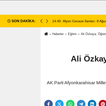
SON DAKİKA:
14:35
Sinanpaşa’da Otobüs Kazası:
Haberler
Eğitim
Ali Özkaya: Öğrenc
Ali Özkay
AK Parti Afyonkarahisar Millet