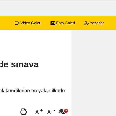
Video Galeri
Foto Galeri
Yazarlar
yonkarahisar Nöbetçi Eczaneler
rde sınava
ık kendilerine en yakın illerde
A
A