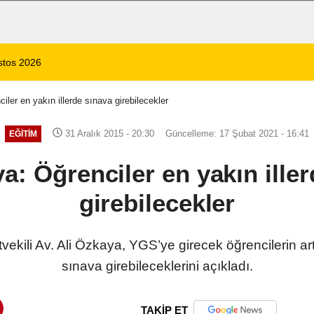
 1 Ölü, 15 Yaralı
14:59
8 Ağustos 2026 Af
iler en yakın illerde sınava girebilecekler
31 Aralık 2015 - 20:30
Güncelleme: 17 Şubat 2021 - 16:41
EĞITIM
a: Öğrenciler en yakın ille
girebilecekler
vekili Av. Ali Özkaya, YGS’ye girecek öğrencilerin art
sınava girebileceklerini açıkladı.
TAKİP ET