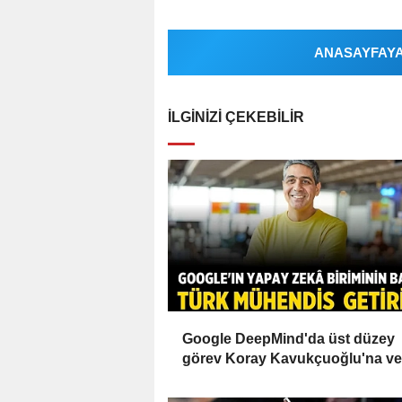
ANASAYFAYA 
İLGINIZI ÇEKEBILIR
Google DeepMind'da üst düzey
görev Koray Kavukçuoğlu'na ver