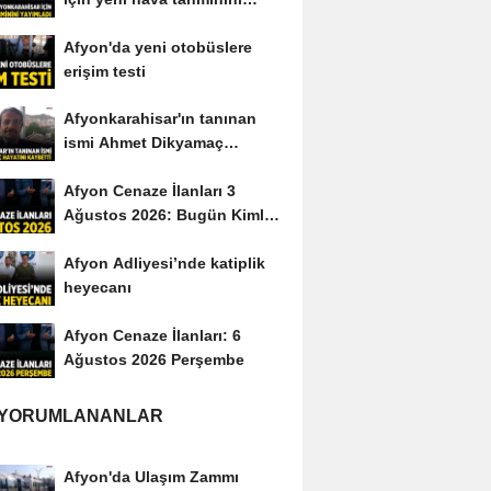
yayımladı
Afyon'da yeni otobüslere
erişim testi
Afyonkarahisar'ın tanınan
ismi Ahmet Dikyamaç
hayatını kaybetti
Afyon Cenaze İlanları 3
Ağustos 2026: Bugün Kimler
Vefat Etti?
Afyon Adliyesi’nde katiplik
heyecanı
Afyon Cenaze İlanları: 6
Ağustos 2026 Perşembe
 YORUMLANANLAR
Afyon'da Ulaşım Zammı