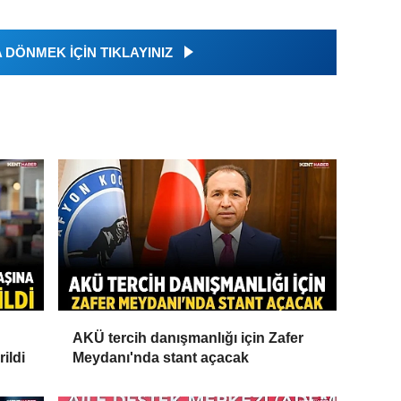
DÖNMEK İÇİN TIKLAYINIZ
AKÜ tercih danışmanlığı için Zafer
ildi
Meydanı'nda stant açacak