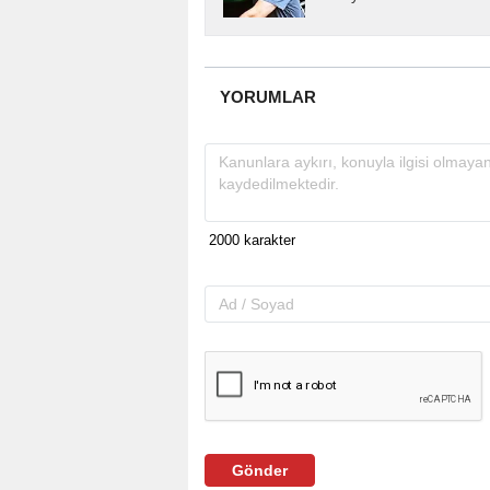
almakta, haber akışı..
YORUMLAR
Gönder