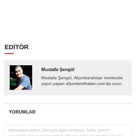
EDİTÖR
Mustafa Şengül
Mustafa Şengül, Afyonkarahisar merkezde
yayın yapan afyonkenthaber.com’da uzun
yıllardır yerel internet medyasında görev
almakta, haber akışı...
YORUMLAR