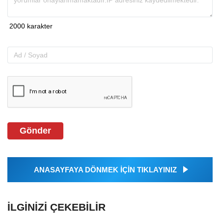
Gönder
ANASAYFAYA DÖNMEK İÇİN TIKLAYINIZ
İLGINIZI ÇEKEBILIR