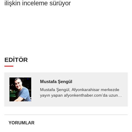
ilişkin inceleme sürüyor
EDİTÖR
Mustafa Şengül
Mustafa Şengül, Afyonkarahisar merkezde
yayın yapan afyonkenthaber.com’da uzun
yıllardır yerel internet medyasında görev
almakta, haber akışı...
YORUMLAR