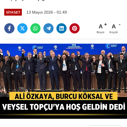
13 Mayıs 2026 - 01:49
SIYASET
A
A
Büyüt
Küçült