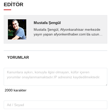
EDİTÖR
Mustafa Şengül
Mustafa Şengül, Afyonkarahisar merkezde
yayın yapan afyonkenthaber.com’da uzun
yıllardır yerel internet medyasında görev
almakta, haber akışı...
YORUMLAR