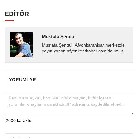
EDİTÖR
Mustafa Şengül
Mustafa Şengül, Afyonkarahisar merkezde
yayın yapan afyonkenthaber.com’da uzun
yıllardır yerel internet medyasında görev
almakta, haber akışı...
YORUMLAR