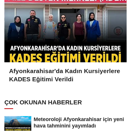
Afyonkarahisar'da Kadın Kursiyerlere
KADES Eğitimi Verildi
ÇOK OKUNAN HABERLER
Meteoroloji Afyonkarahisar için yeni
hava tahminini yayımladı