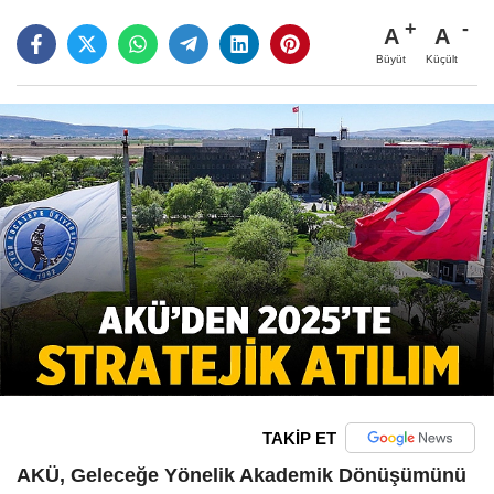
A
A
Büyüt
Küçült
TAKİP ET
AKÜ, Geleceğe Yönelik Akademik Dönüşümünü