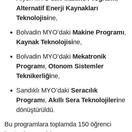
Alternatif Enerji Kaynakları
Teknolojisi
ne,
Bolvadin MYO’daki
Makine Programı
,
Kaynak Teknolojisi
ne,
Bolvadin MYO’daki
Mekatronik
Programı
,
Otonom Sistemler
Teknikerliği
ne,
Sandıklı MYO’daki
Seracılık
Programı
,
Akıllı Sera Teknolojileri
ne
dönüştürüldü.
Bu programlara toplamda 150 öğrenci