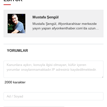
Mustafa Şengül
Mustafa Şengül, Afyonkarahisar merkezde
yayın yapan afyonkenthaber.com’da uzun
yıllardır yerel internet medyasında görev
almakta, haber akışı...
YORUMLAR