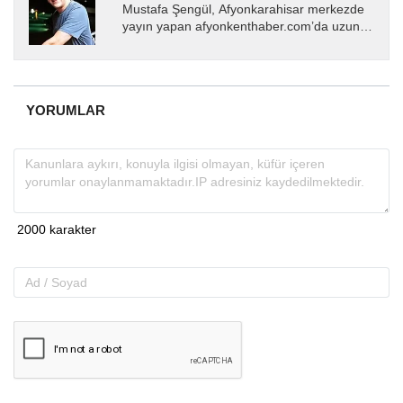
Mustafa Şengül, Afyonkarahisar merkezde
yayın yapan afyonkenthaber.com’da uzun
yıllardır yerel internet medyasında görev
almakta, haber akışı...
YORUMLAR