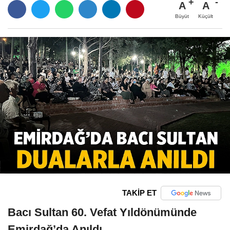
A
A
Büyüt
Küçült
TAKİP ET
Bacı Sultan 60. Vefat Yıldönümünde
Emirdağ’da Anıldı