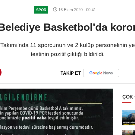
16 Ekim 2020 - 00:41
SPOR
Belediye Basketbol'da koro
Takımı'nda 11 sporcunun ve 2 kulüp personelinin yen
testinin pozitif çıktığı bildirildi.
TAKİP ET
ÇOK