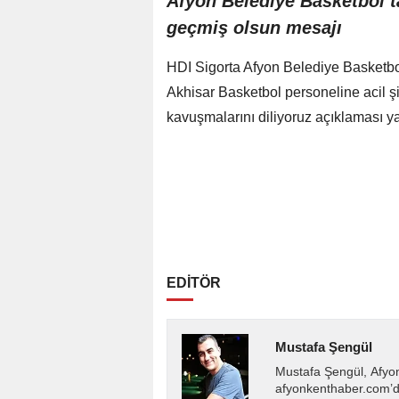
Afyon Belediye Basketbol t
geçmiş olsun mesajı
HDI Sigorta Afyon Belediye Basketbol
Akhisar Basketbol personeline acil şif
kavuşmalarını diliyoruz açıklaması y
EDİTÖR
Mustafa Şengül
Mustafa Şengül, Afyo
afyonkenthaber.com’da