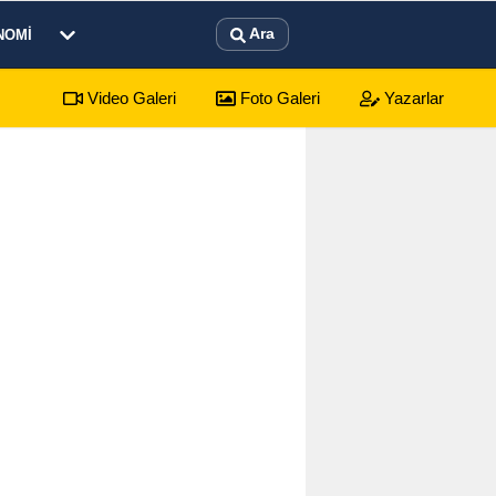
Ara
NOMI
Video Galeri
Foto Galeri
Yazarlar
sar’da mezarlıkta yaşamına son verdi
12:21