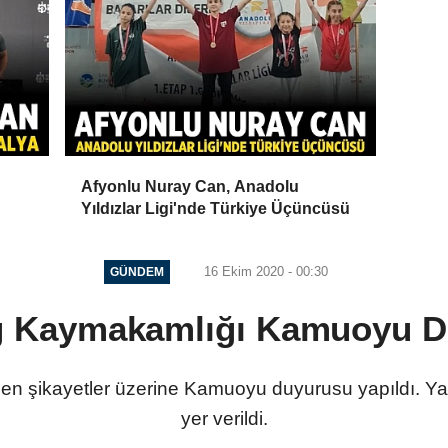
Afyonlu Nuray Can, Anadolu
Yıldızlar Ligi'nde Türkiye Üçüncüsü
16 Ekim 2020 - 00:30
GÜNDEM
ğ Kaymakamlığı Kamuoyu D
n şikayetler üzerine Kamuoyu duyurusu yapıldı. Yap
yer verildi.