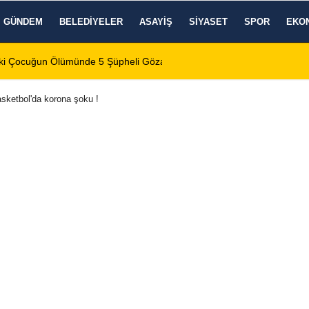
GÜNDEM
BELEDIYELER
ASAYIŞ
SIYASET
SPOR
EKO
: 6 Ağustos 2026 Perşembe
12:04
Afyonkarahi
sketbol'da korona şoku !