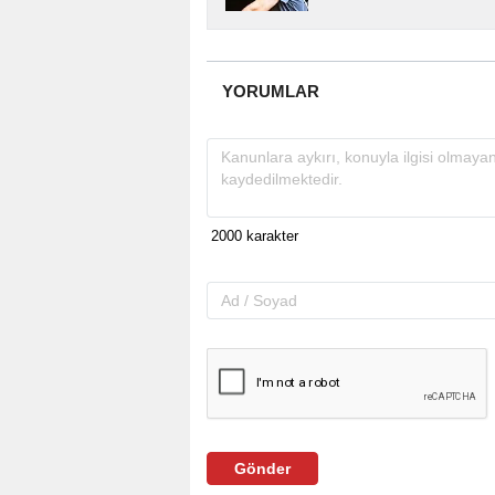
almakta, haber akışı..
YORUMLAR
Gönder