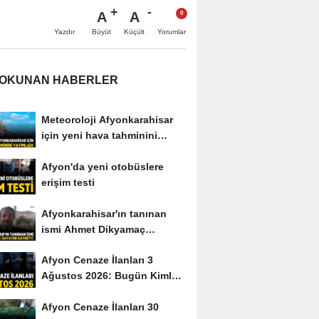
A
A
Büyüt
Küçült
Yazdır
Yorumlar
 OKUNAN HABERLER
Meteoroloji Afyonkarahisar
için yeni hava tahminini
yayımladı
Afyon'da yeni otobüslere
erişim testi
Afyonkarahisar'ın tanınan
ismi Ahmet Dikyamaç
hayatını kaybetti
Afyon Cenaze İlanları 3
Ağustos 2026: Bugün Kimler
Vefat Etti?
Afyon Cenaze İlanları 30