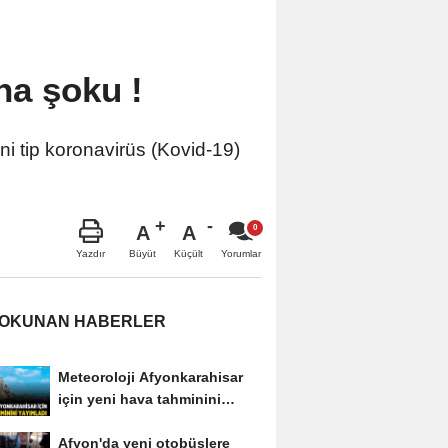
na şoku !
i tip koronavirüs (Kovid-19)
A
A
Büyüt
Küçült
Yazdır
Yorumlar
 OKUNAN HABERLER
Meteoroloji Afyonkarahisar
için yeni hava tahminini
yayımladı
Afyon'da yeni otobüslere