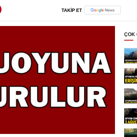
TAKİP ET
ÇOK