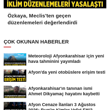
Özkaya, Meclis'ten geçen
düzenlemeleri değerlendirdi
ÇOK OKUNAN HABERLER
Meteoroloji Afyonkarahisar için yeni
hava tahminini yayımladı
Afyon'da yeni otobüslere erişim testi
Afyonkarahisar'ın tanınan ismi
Ahmet Dikyamaç hayatını kaybetti
Afyon Cenaze İlanları 3 Ağustos
2026: Bugün Kimler Vefat Etti?