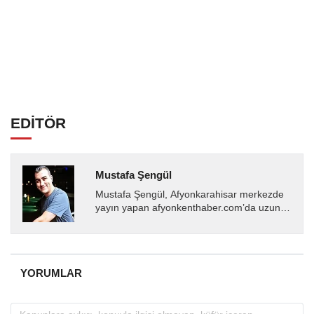
EDİTÖR
Mustafa Şengül
Mustafa Şengül, Afyonkarahisar merkezde
yayın yapan afyonkenthaber.com’da uzun
yıllardır yerel internet medyasında görev
almakta, haber akışı...
YORUMLAR