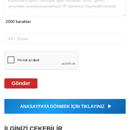
Gönder
ANASAYFAYA DÖNMEK İÇİN TIKLAYINIZ
İLGINIZI ÇEKEBILIR