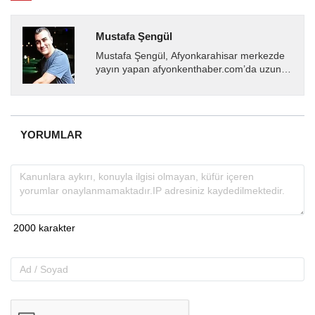
Mustafa Şengül
Mustafa Şengül, Afyonkarahisar merkezde
yayın yapan afyonkenthaber.com’da uzun
yıllardır yerel internet medyasında görev
almakta, haber akışı...
YORUMLAR