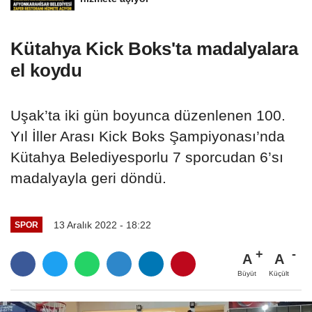
Kütahya Kick Boks'ta madalyalara
el koydu
Uşak’ta iki gün boyunca düzenlenen 100.
Yıl İller Arası Kick Boks Şampiyonası’nda
Kütahya Belediyesporlu 7 sporcudan 6’sı
madalyayla geri döndü.
13 Aralık 2022 - 18:22
SPOR
A
A
Büyüt
Küçült