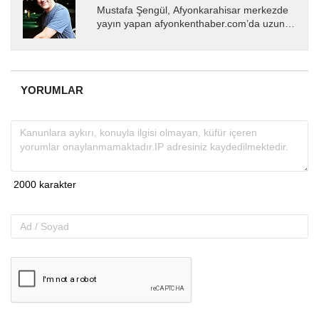
Mustafa Şengül, Afyonkarahisar merkezde
yayın yapan afyonkenthaber.com’da uzun
yıllardır yerel internet medyasında görev
almakta, haber akışı...
YORUMLAR