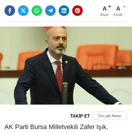
A
A
Büyüt
Küçült
TAKİP ET
AK Parti Bursa Milletvekili Zafer Işık,