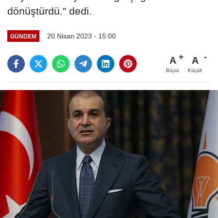
dönüştürdü.” dedi.
20 Nisan 2023 - 15:00
GÜNDEM
A
A
Büyüt
Küçült