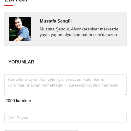
Mustafa Şengül
Mustafa Şengül, Afyonkarahisar merkezde
yayın yapan afyonkenthaber.com’da uzun
yıllardır yerel internet medyasında görev
almakta, haber akışı...
YORUMLAR