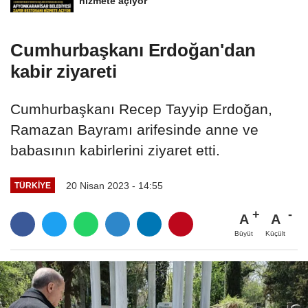
hizmete açıyor
Cumhurbaşkanı Erdoğan'dan
kabir ziyareti
Cumhurbaşkanı Recep Tayyip Erdoğan,
Ramazan Bayramı arifesinde anne ve
babasının kabirlerini ziyaret etti.
20 Nisan 2023 - 14:55
TÜRKIYE
A
A
Büyüt
Küçült