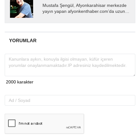
Mustafa Şengül, Afyonkarahisar merkezde
yayın yapan afyonkenthaber.com’da uzun
yıllardır yerel internet medyasında görev
almakta, haber akışı...
YORUMLAR