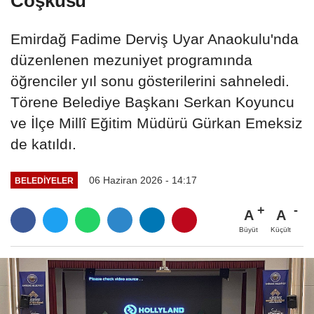
Coşkusu
Emirdağ Fadime Derviş Uyar Anaokulu'nda
düzenlenen mezuniyet programında
öğrenciler yıl sonu gösterilerini sahneledi.
Törene Belediye Başkanı Serkan Koyuncu
ve İlçe Millî Eğitim Müdürü Gürkan Emeksiz
de katıldı.
06 Haziran 2026 - 14:17
BELEDIYELER
A
A
Büyüt
Küçült