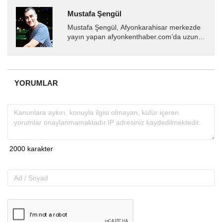
Mustafa Şengül
Mustafa Şengül, Afyonkarahisar merkezde
yayın yapan afyonkenthaber.com’da uzun
yıllardır yerel internet medyasında görev
almakta, haber akışı...
YORUMLAR