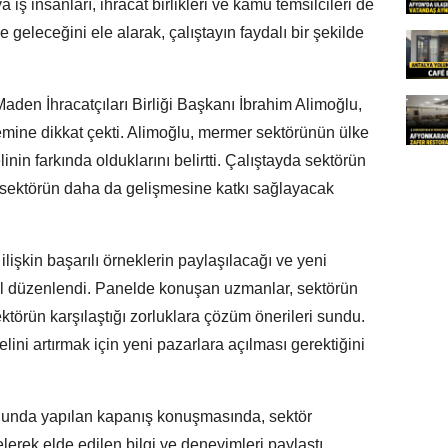
a iş insanları, ihracat birlikleri ve kamu temsilcileri de
geleceğini ele alarak, çalıştayın faydalı bir şekilde
aden İhracatçıları Birliği Başkanı İbrahim Alimoğlu,
mine dikkat çekti. Alimoğlu, mermer sektörünün ülke
nin farkında olduklarını belirtti. Çalıştayda sektörün
 sektörün daha da gelişmesine katkı sağlayacak
lişkin başarılı örneklerin paylaşılacağı ve yeni
nel düzenlendi. Panelde konuşan uzmanlar, sektörün
ektörün karşılaştığı zorluklara çözüm önerileri sundu.
elini artırmak için yeni pazarlara açılması gerektiğini
nunda yapılan kapanış konuşmasında, sektör
gelerek elde edilen bilgi ve deneyimleri paylaştı.