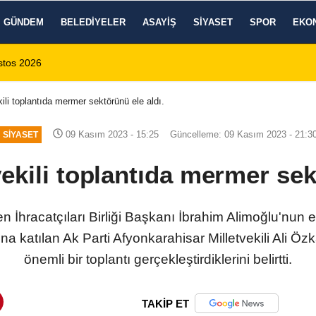
GÜNDEM
BELEDIYELER
ASAYIŞ
SIYASET
SPOR
EKO
 1 Ölü, 15 Yaralı
14:59
8 Ağustos 2026 Af
kili toplantıda mermer sektörünü ele aldı.
09 Kasım 2023 - 15:25
Güncelleme: 09 Kasım 2023 - 21:3
SIYASET
vekili toplantıda mermer sek
İhracatçıları Birliği Başkanı İbrahim Alimoğlu'nun 
a katılan Ak Parti Afyonkarahisar Milletvekili Ali Ö
önemli bir toplantı gerçekleştirdiklerini belirtti.
TAKİP ET