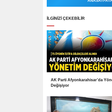
ANASAYFAYA 
İLGINIZI ÇEKEBILIR
AK Parti Afyonkarahisar’da Yön
Değişiyor