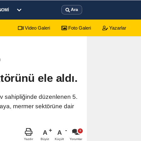
Ara
NOMI
Video Galeri
Foto Galeri
Yazarlar
yonkarahisar Nöbetçi Eczaneler
0
törünü ele aldı.
ev sahipliğinde düzenlenen 5.
zkaya, mermer sektörüne dair
A
A
Büyüt
Küçült
Yazdır
Yorumlar