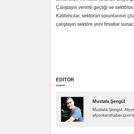
Çalıştayın verimli geçtiği ve sektörün 
Katılımcılar, sektörün sorunlarının ç
çalıştayın sektöre yeni fırsatlar sunaca
EDİTÖR
Mustafa Şengül
Mustafa Şengül, Afyo
afyonkenthaber.com’da
almakta, haber akışı..