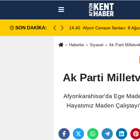
SON DAKİKA:
14:35
Sinanpaşa’da Otobüs Kazası:
Haberler
Siyaset
Ak Parti Milletve
Ak Parti Millet
Afyonkarahisar'da Ege Maden 
Hayatımız Maden Çalıştayı'n