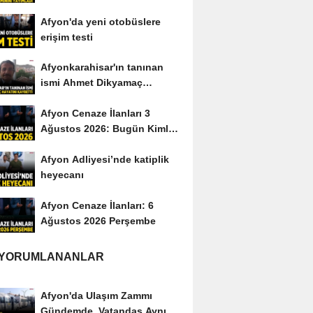
yayımladı
Afyon'da yeni otobüslere
erişim testi
Afyonkarahisar'ın tanınan
ismi Ahmet Dikyamaç
hayatını kaybetti
Afyon Cenaze İlanları 3
Ağustos 2026: Bugün Kimler
Vefat Etti?
Afyon Adliyesi’nde katiplik
heyecanı
Afyon Cenaze İlanları: 6
Ağustos 2026 Perşembe
 YORUMLANANLAR
Afyon'da Ulaşım Zammı
Gündemde, Vatandaş Aynı