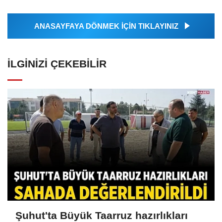
ANASAYFAYA DÖNMEK İÇİN TIKLAYINIZ
İLGINIZI ÇEKEBILIR
Şuhut'ta Büyük Taarruz hazırlıkları