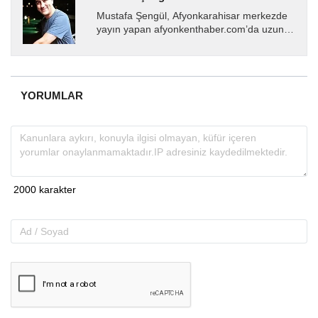
Mustafa Şengül, Afyonkarahisar merkezde
yayın yapan afyonkenthaber.com’da uzun
yıllardır yerel internet medyasında görev
almakta, haber akışı...
YORUMLAR