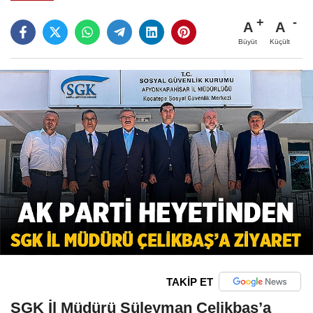
A
A
Büyüt
Küçült
TAKİP ET
SGK İl Müdürü Süleyman Çelikbaş’a