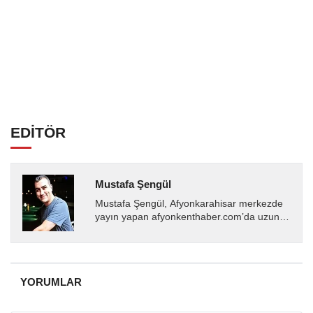
EDİTÖR
Mustafa Şengül
Mustafa Şengül, Afyonkarahisar merkezde
yayın yapan afyonkenthaber.com’da uzun
yıllardır yerel internet medyasında görev
almakta, haber akışı...
YORUMLAR