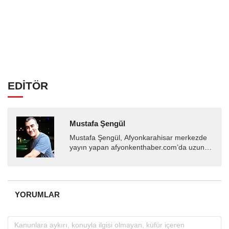
EDİTÖR
Mustafa Şengül
Mustafa Şengül, Afyonkarahisar merkezde
yayın yapan afyonkenthaber.com’da uzun
yıllardır yerel internet medyasında görev
almakta, haber akışı...
YORUMLAR