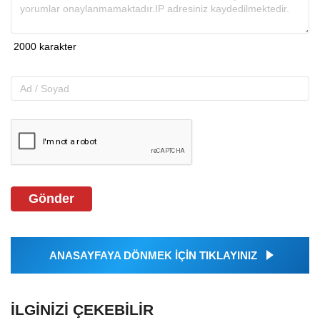
Gönder
ANASAYFAYA DÖNMEK İÇİN TIKLAYINIZ
İLGINIZI ÇEKEBILIR