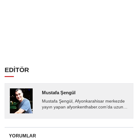
EDİTÖR
Mustafa Şengül
Mustafa Şengül, Afyonkarahisar merkezde
yayın yapan afyonkenthaber.com’da uzun
yıllardır yerel internet medyasında görev
almakta, haber akışı...
YORUMLAR