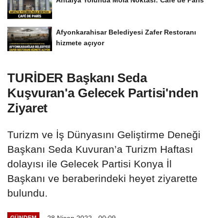
Antalya Yolunda Mola Noktası: Café de Paris
Afyonkarahisar Belediyesi Zafer Restoranı
hizmete açıyor
TURİDER Başkanı Seda
Kuşvuran'a Gelecek Partisi'nden
Ziyaret
Turizm ve İş Dünyasını Geliştirme Deneği
Başkanı Seda Kuvuran’a Turizm Haftası
dolayısı ile Gelecek Partisi Konya İl
Başkanı ve beraberindeki heyet ziyarette
bulundu.
28 Nisan 2022 - 00:09
GÜNDEM