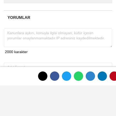
almakta, haber akışı...
YORUMLAR
Gönder