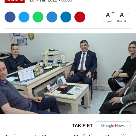
A
A
Büyüt
Küçült
TAKİP ET