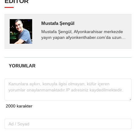
EDİTÖR
Mustafa Şengül
Mustafa Şengül, Afyonkarahisar merkezde
yayın yapan afyonkenthaber.com’da uzun
yıllardır yerel internet medyasında görev
almakta, haber akışı...
YORUMLAR