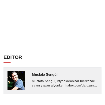
EDİTÖR
Mustafa Şengül
Mustafa Şengül, Afyonkarahisar merkezde
yayın yapan afyonkenthaber.com’da uzun
yıllardır yerel internet medyasında görev
almakta, haber akışı...