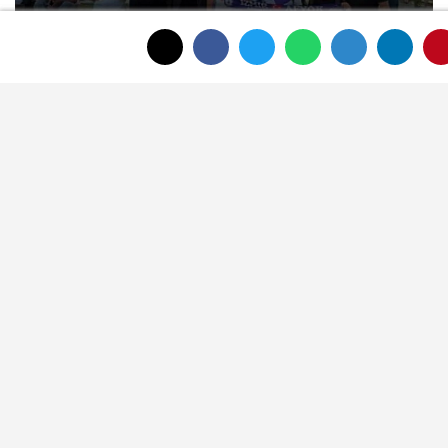
Afyonspor için birlik çağrısı Zafer
Meydanı'nda yükseldi