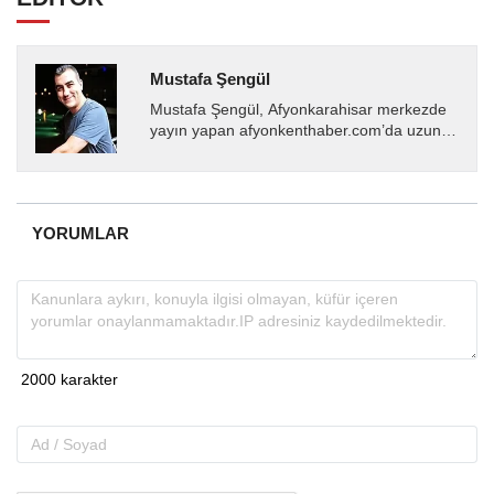
Mustafa Şengül
Mustafa Şengül, Afyonkarahisar merkezde
yayın yapan afyonkenthaber.com’da uzun
yıllardır yerel internet medyasında görev
almakta, haber akışı...
YORUMLAR