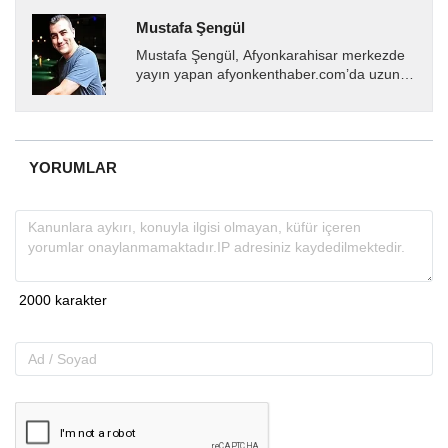
Mustafa Şengül
Mustafa Şengül, Afyonkarahisar merkezde
yayın yapan afyonkenthaber.com’da uzun
yıllardır yerel internet medyasında görev
almakta, haber akışı...
YORUMLAR