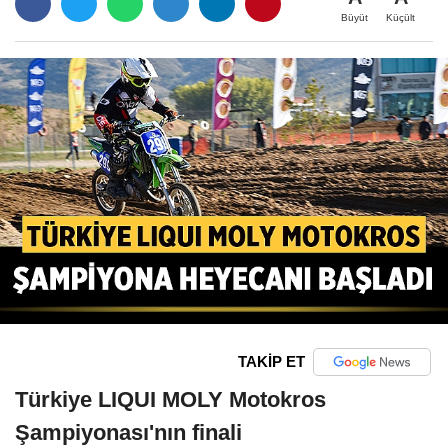
Büyüt
Küçült
TAKİP ET
Türkiye LIQUI MOLY Motokros
Şampiyonası'nın finali