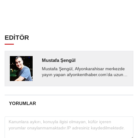
EDİTÖR
Mustafa Şengül
Mustafa Şengül, Afyonkarahisar merkezde
yayın yapan afyonkenthaber.com’da uzun
yıllardır yerel internet medyasında görev
almakta, haber akışı...
YORUMLAR