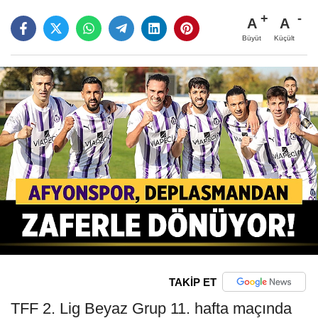
A
A
Büyüt
Küçült
TAKİP ET
TFF 2. Lig Beyaz Grup 11. hafta maçında