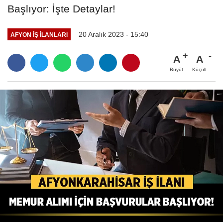
Başlıyor: İşte Detaylar!
20 Aralık 2023 - 15:40
AFYON İŞ İLANLARI
A
A
Büyüt
Küçült