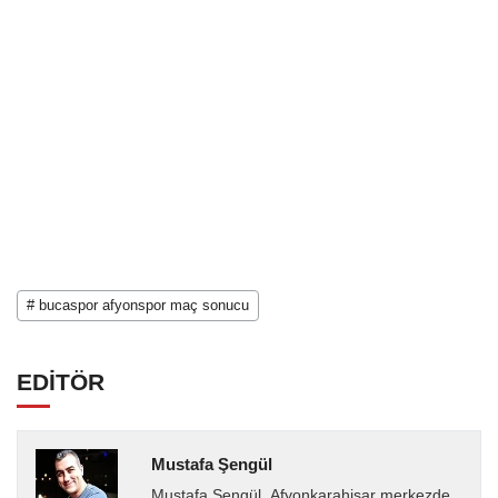
# bucaspor afyonspor maç sonucu
EDİTÖR
Mustafa Şengül
Mustafa Şengül, Afyonkarahisar merkezde