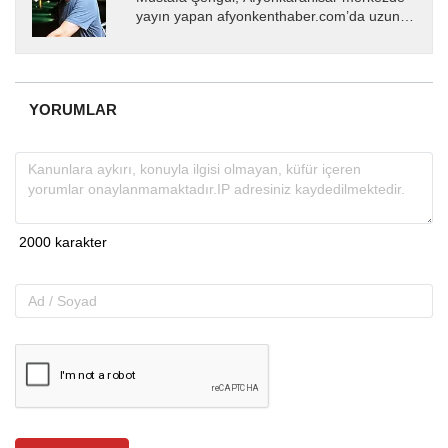
yayın yapan afyonkenthaber.com’da uzun
yıllardır yerel internet medyasında görev
almakta, haber akışı...
YORUMLAR