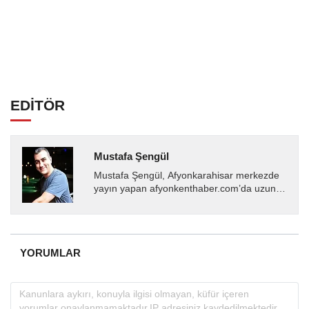
EDİTÖR
Mustafa Şengül
Mustafa Şengül, Afyonkarahisar merkezde
yayın yapan afyonkenthaber.com’da uzun
yıllardır yerel internet medyasında görev
almakta, haber akışı...
YORUMLAR