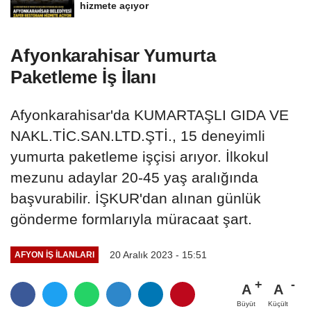
hizmete açıyor
Afyonkarahisar Yumurta
Paketleme İş İlanı
Afyonkarahisar'da KUMARTAŞLI GIDA VE
NAKL.TİC.SAN.LTD.ŞTİ., 15 deneyimli
yumurta paketleme işçisi arıyor. İlkokul
mezunu adaylar 20-45 yaş aralığında
başvurabilir. İŞKUR'dan alınan günlük
gönderme formlarıyla müracaat şart.
20 Aralık 2023 - 15:51
AFYON İŞ İLANLARI
A
A
Büyüt
Küçült