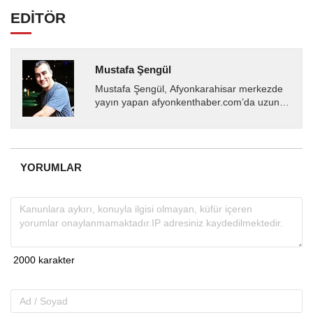
EDİTÖR
Mustafa Şengül
Mustafa Şengül, Afyonkarahisar merkezde
yayın yapan afyonkenthaber.com’da uzun
yıllardır yerel internet medyasında görev
almakta, haber akışı...
YORUMLAR