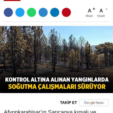
A
A
Büyüt
Küçült
TAKİP ET
Afyonkarahisar’ın Sarıcaova kırsalı ve