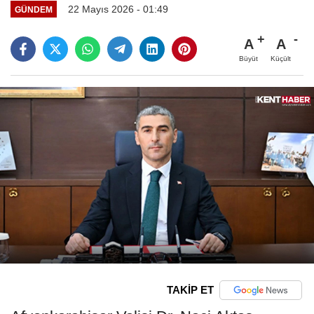
22 Mayıs 2026 - 01:49
GÜNDEM
A
A
Büyüt
Küçült
TAKİP ET