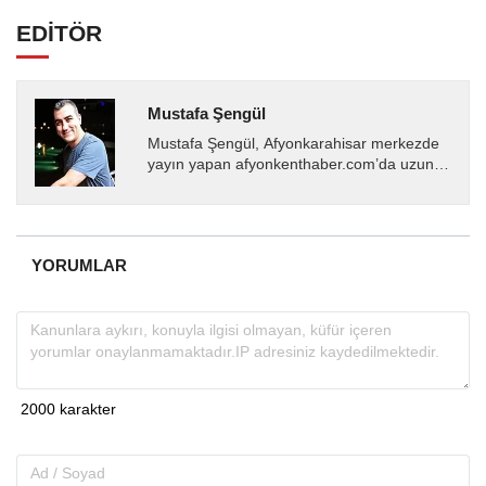
EDİTÖR
Mustafa Şengül
Mustafa Şengül, Afyonkarahisar merkezde
yayın yapan afyonkenthaber.com’da uzun
yıllardır yerel internet medyasında görev
almakta, haber akışı...
YORUMLAR