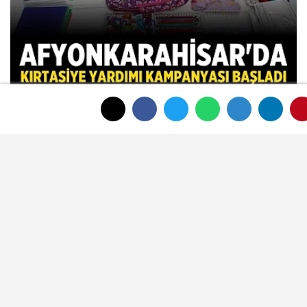
Afyonkarahisar'da Kırtasiye Yardımı
Kampanyası Başladı