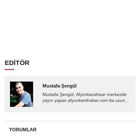
EDİTÖR
Mustafa Şengül
Mustafa Şengül, Afyonkarahisar merkezde
yayın yapan afyonkenthaber.com’da uzun
yıllardır yerel internet medyasında görev
almakta, haber akışı...
YORUMLAR