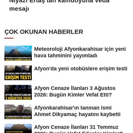
Niyazi Ertaş'tan kamuoyuna veda
mesajı
ÇOK OKUNAN HABERLER
Meteoroloji Afyonkarahisar için yeni
hava tahminini yayımladı
Afyon'da yeni otobüslere erişim testi
Afyon Cenaze İlanları 3 Ağustos
2026: Bugün Kimler Vefat Etti?
Afyonkarahisar'ın tanınan ismi
Ahmet Dikyamaç hayatını kaybetti
Afyon Cenaze İlanları 31 Temmuz