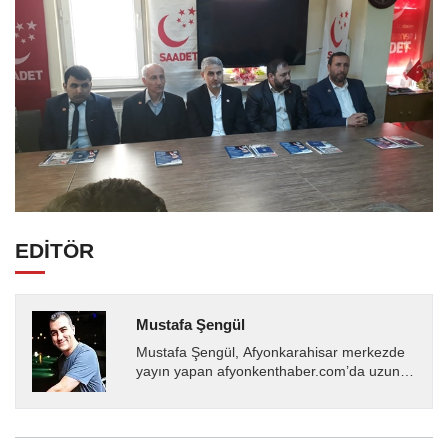
EDİTÖR
Mustafa Şengül
Mustafa Şengül, Afyonkarahisar merkezde
yayın yapan afyonkenthaber.com’da uzun
yıllardır yerel internet medyasında görev
almakta, haber akışı...