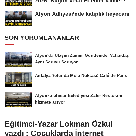
2026: Bugün Vefat Edenler Kimler?
Afyon Adliyesi’nde katiplik heyecanı
SON YORUMLANANLAR
Afyon'da Ulaşım Zammı Gündemde, Vatandaş
Aynı Soruyu Soruyor
Antalya Yolunda Mola Noktası: Café de Paris
Afyonkarahisar Belediyesi Zafer Restoranı
hizmete açıyor
Eğitimci-Yazar Lokman Özkul
yazdı : Çocuklarda İnternet