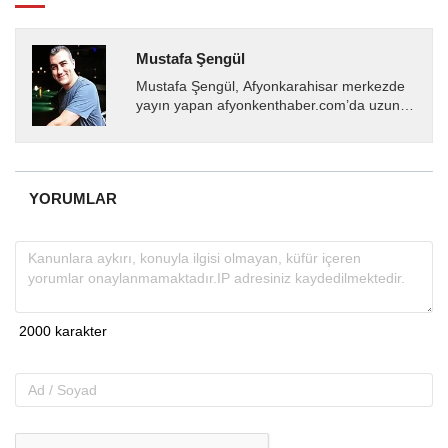
Mustafa Şengül
Mustafa Şengül, Afyonkarahisar merkezde
yayın yapan afyonkenthaber.com’da uzun
yıllardır yerel internet medyasında görev
almakta, haber akışı...
YORUMLAR