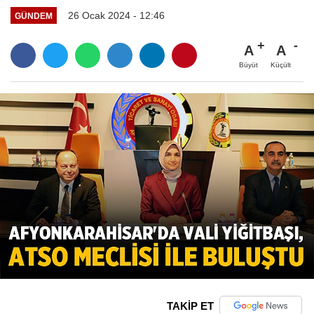
26 Ocak 2024 - 12:46
GÜNDEM
A
A
Büyüt
Küçült
TAKİP ET