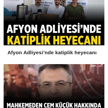
Afyon Adliyesi’nde katiplik heyecanı