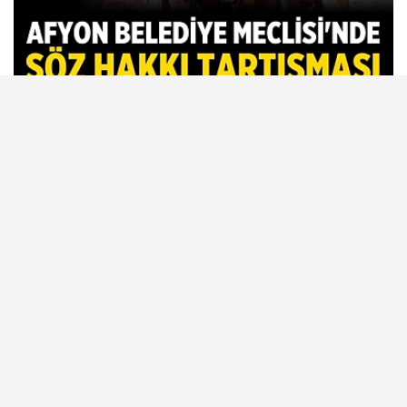
Afyon Belediye Meclisi'nde toplantı
sonunda tansiyon yükseldi