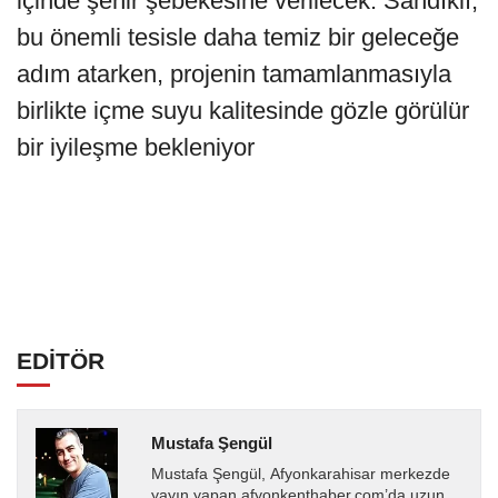
içinde şehir şebekesine verilecek. Sandıklı,
bu önemli tesisle daha temiz bir geleceğe
adım atarken, projenin tamamlanmasıyla
birlikte içme suyu kalitesinde gözle görülür
bir iyileşme bekleniyor
EDİTÖR
Mustafa Şengül
Mustafa Şengül, Afyonkarahisar merkezde
yayın yapan afyonkenthaber.com’da uzun