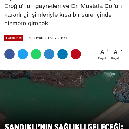
Eroğlu'nun gayretleri ve Dr. Mustafa Çöl'ün
kararlı girişimleriyle kısa bir süre içinde
hizmete girecek.
26 Ocak 2024 - 20:31
GÜNDEM
A
A
Büyüt
Küçült