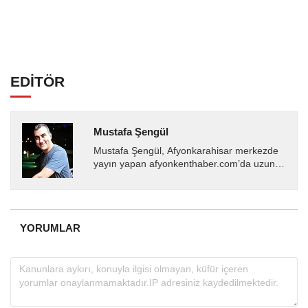
EDİTÖR
Mustafa Şengül
Mustafa Şengül, Afyonkarahisar merkezde
yayın yapan afyonkenthaber.com’da uzun
yıllardır yerel internet medyasında görev
almakta, haber akışı...
YORUMLAR