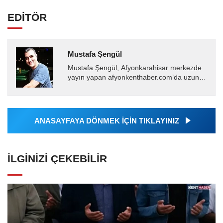
EDİTÖR
Mustafa Şengül
Mustafa Şengül, Afyonkarahisar merkezde
yayın yapan afyonkenthaber.com’da uzun
yıllardır yerel internet medyasında görev
almakta, haber akışı...
ANASAYFAYA DÖNMEK İÇİN TIKLAYINIZ
İLGINIZI ÇEKEBILIR