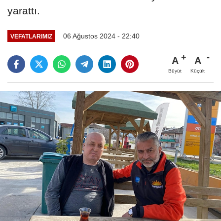
yarattı.
06 Ağustos 2024 - 22:40
VEFATLARIMIZ
A
A
Büyüt
Küçült