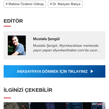
# Mahinur Özdemir Göktaş
# Dr. Mariyam Mariya
EDİTÖR
Mustafa Şengül
Mustafa Şengül, Afyonkarahisar merkezde
yayın yapan afyonkenthaber.com’da uzun
yıllardır yerel internet medyasında görev
almakta, haber akışı...
ANASAYFAYA DÖNMEK İÇİN TIKLAYINIZ
İLGINIZI ÇEKEBILIR