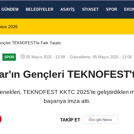
GÜNDEM
BELEDIYELER
ASAYIŞ
SIYASET
SPOR
EKO
 1 Ölü, 15 Yaralı
14:59
8 Ağustos 2026 Af
Gençleri TEKNOFEST'te Fark Yarattı
05 Mayıs 2025 - 13:08
Güncelleme: 05 Mayıs 2025 - 13:08
SPOR
ar'ın Gençleri TEKNOFEST'te
tenekleri, TEKNOFEST KKTC 2025’te geliştirdikleri m
başarıya imza attı.
TAKİP ET