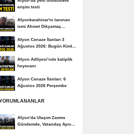
Afyon'da yeni otobüslere
erişim testi
Afyonkarahisar'ın tanınan
ismi Ahmet Dikyamaç
hayatını kaybetti
Afyon Cenaze İlanları 3
Ağustos 2026: Bugün Kimler
Vefat Etti?
Afyon Adliyesi’nde katiplik
heyecanı
Afyon Cenaze İlanları: 6
Ağustos 2026 Perşembe
 YORUMLANANLAR
Afyon'da Ulaşım Zammı
Gündemde, Vatandaş Aynı
Soruyu Soruyor