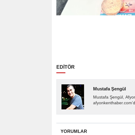
EDİTÖR
Mustafa Şengül
Mustafa Şengül, Afyo
afyonkenthaber.com’da
almakta, haber akışı..
YORUMLAR