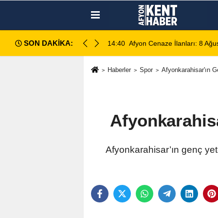
SON DAKİKA:
14:35
Sinanpaşa’da Otobüs Kazası:
Haberler
Spor
Afyonkarahisar'ın 
Afyonkarahis
Afyonkarahisar’ın genç ye