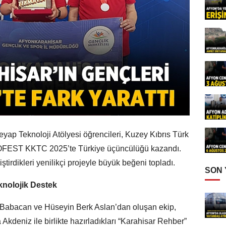
ap Teknoloji Atölyesi öğrencileri, Kuzey Kıbrıs Türk
FEST KKTC 2025’te Türkiye üçüncülüğü kazandı.
tirdikleri yenilikçi projeyle büyük beğeni topladı.
SON
knolojik Destek
abacan ve Hüseyin Berk Aslan’dan oluşan ekip,
deniz ile birlikte hazırladıkları “Karahisar Rehber”