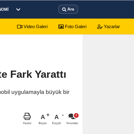
Ara
NOMI
Video Galeri
Foto Galeri
Yazarlar
yonkarahisar Nöbetçi Eczaneler
 Fark Yarattı
obil uygulamayla büyük bir
A
A
Büyüt
Küçült
Yazdır
Yorumlar