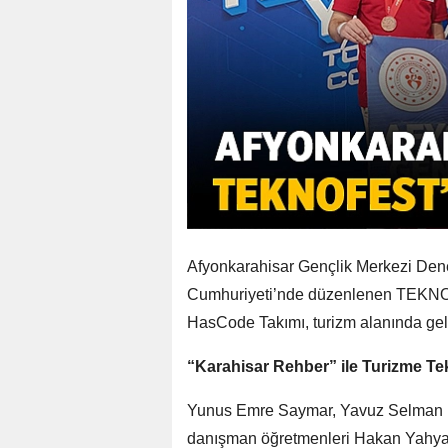
Afyonkarahisar Gençlik Merkezi Deney
Cumhuriyeti’nde düzenlenen TEKNO
HasCode Takımı, turizm alanında geliş
“Karahisar Rehber” ile Turizme Te
Yunus Emre Saymar, Yavuz Selman B
danışman öğretmenleri Hakan Yahya Ak