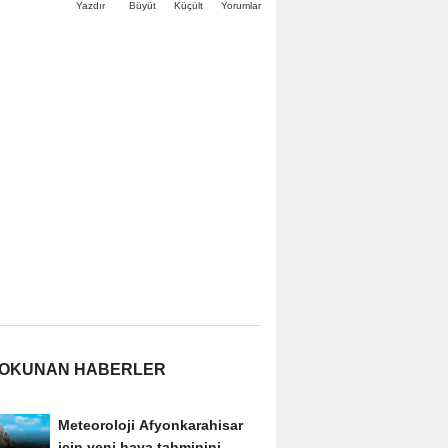
Büyüt
Küçült
Yazdır
Yorumlar
 OKUNAN HABERLER
Meteoroloji Afyonkarahisar
için yeni hava tahminini