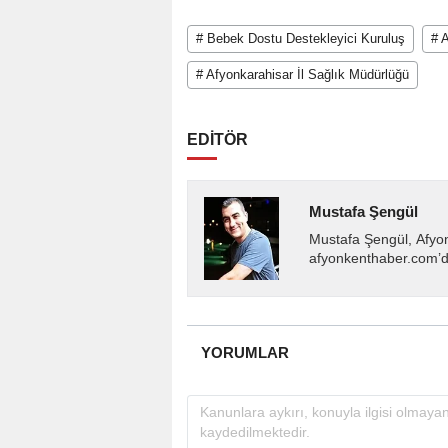
# Bebek Dostu Destekleyici Kuruluş
# 
# Afyonkarahisar İl Sağlık Müdürlüğü
EDİTÖR
Mustafa Şengül
Mustafa Şengül, Afyo
afyonkenthaber.com’da
almakta, haber akışı..
YORUMLAR