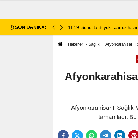
SON DAKİKA:
da değerlendirildi
11:18
Afyon Cenaze İlanları: 7 Ağus
Haberler
Sağlık
Afyonkarahisar İl
Afyonkarahisa
Afyonkarahisar İl Sağlık 
tamamladı. Bu 