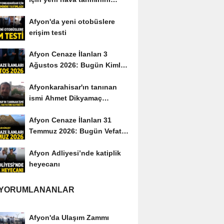
yayımladı
Afyon'da yeni otobüslere
erişim testi
Afyon Cenaze İlanları 3
Ağustos 2026: Bugün Kimler
Vefat Etti?
Afyonkarahisar'ın tanınan
ismi Ahmet Dikyamaç
hayatını kaybetti
Afyon Cenaze İlanları 31
Temmuz 2026: Bugün Vefat
Edenler Kimler?
Afyon Adliyesi’nde katiplik
heyecanı
 YORUMLANANLAR
Afyon'da Ulaşım Zammı