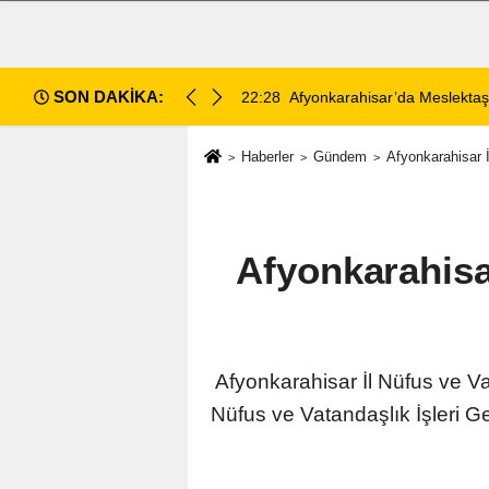
SON DAKİKA:
işiyor
22:28
Afyonkarahisar’da Meslektaş
Haberler
Gündem
Afyonkarahisar 
Afyonkarahisa
Afyonkarahisar İl Nüfus ve V
Nüfus ve Vatandaşlık İşleri Ge