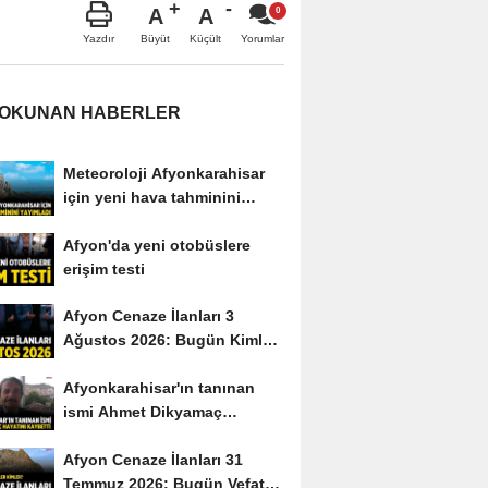
A
A
Büyüt
Küçült
Yazdır
Yorumlar
 OKUNAN HABERLER
Meteoroloji Afyonkarahisar
için yeni hava tahminini
yayımladı
Afyon'da yeni otobüslere
erişim testi
Afyon Cenaze İlanları 3
Ağustos 2026: Bugün Kimler
Vefat Etti?
Afyonkarahisar'ın tanınan
ismi Ahmet Dikyamaç
hayatını kaybetti
Afyon Cenaze İlanları 31
Temmuz 2026: Bugün Vefat