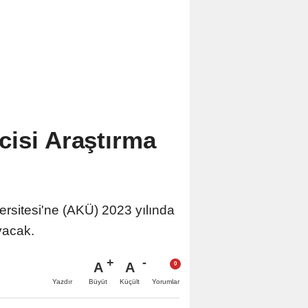
cisi Araştırma
rsitesi'ne (AKÜ) 2023 yılında
yacak.
A
A
Büyüt
Küçült
Yazdır
Yorumlar