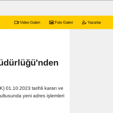
Video Galeri
Foto Galeri
Yazarlar
a 2 Yaşındaki Çocuk Balkondan Düştü
11:39
Emirali
Müdürlüğü'nden
 01.10.2023 tarihli kararı ve
rultusunda yeni adres işlemleri