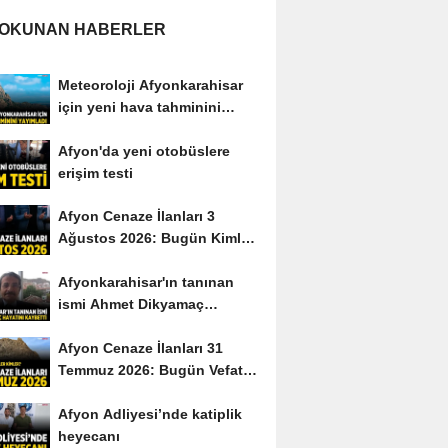
 OKUNAN HABERLER
Meteoroloji Afyonkarahisar
için yeni hava tahminini
yayımladı
Afyon'da yeni otobüslere
erişim testi
Afyon Cenaze İlanları 3
Ağustos 2026: Bugün Kimler
Vefat Etti?
Afyonkarahisar'ın tanınan
ismi Ahmet Dikyamaç
hayatını kaybetti
Afyon Cenaze İlanları 31
Temmuz 2026: Bugün Vefat
Edenler Kimler?
Afyon Adliyesi’nde katiplik
heyecanı