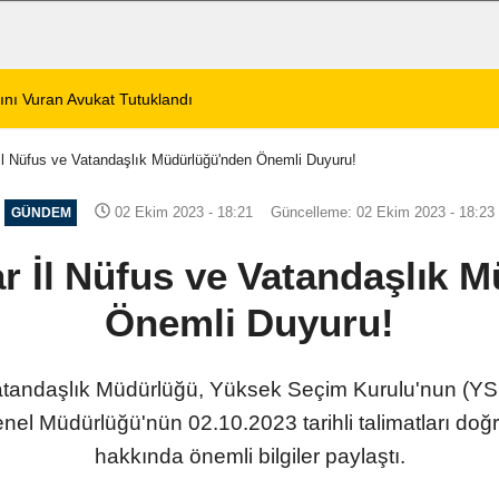
ını Vuran Avukat Tutuklandı
22:23
Afyonkarahisar’d
İl Nüfus ve Vatandaşlık Müdürlüğü'nden Önemli Duyuru!
02 Ekim 2023 - 18:21
Güncelleme: 02 Ekim 2023 - 18:23
GÜNDEM
r İl Nüfus ve Vatandaşlık 
Önemli Duyuru!
atandaşlık Müdürlüğü, Yüksek Seçim Kurulu'nun (YSK)
nel Müdürlüğü'nün 02.10.2023 tarihli talimatları doğ
hakkında önemli bilgiler paylaştı.