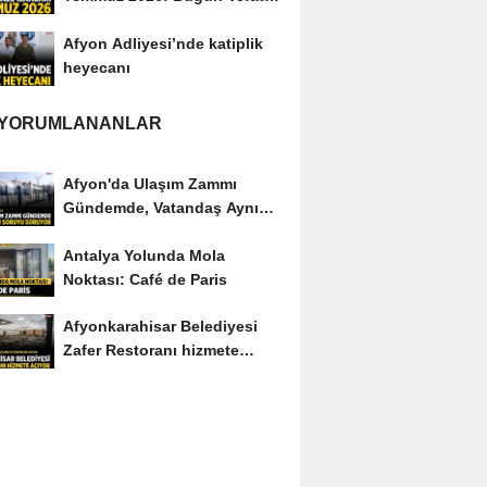
Edenler Kimler?
Afyon Adliyesi’nde katiplik
heyecanı
 YORUMLANANLAR
Afyon'da Ulaşım Zammı
Gündemde, Vatandaş Aynı
Soruyu Soruyor
Antalya Yolunda Mola
Noktası: Café de Paris
Afyonkarahisar Belediyesi
Zafer Restoranı hizmete
açıyor