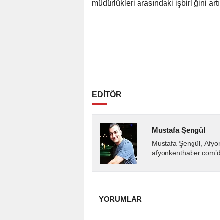
müdürlükleri arasındaki işbirliğini artı
EDİTÖR
Mustafa Şengül
Mustafa Şengül, Afyo
afyonkenthaber.com’da
almakta, haber akışı..
YORUMLAR