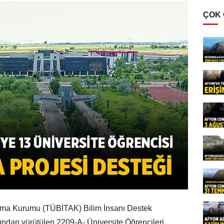
ÇOK
tırma Kurumu (TÜBİTAK) Bilim İnsanı Destek
ından yürütülen 2209-A- Üniversite Öğrencileri