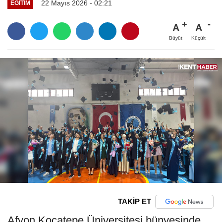
22 Mayıs 2026 - 02:21
EĞITIM
A
A
Büyüt
Küçült
TAKİP ET
Afyon Kocatepe Üniversitesi bünyesinde