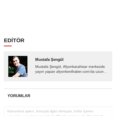
EDİTÖR
Mustafa Şengül
Mustafa Şengül, Afyonkarahisar merkezde
yayın yapan afyonkenthaber.com’da uzun
yıllardır yerel internet medyasında görev
almakta, haber akışı...
YORUMLAR