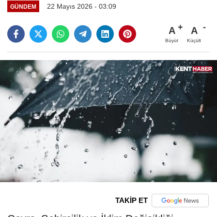
22 Mayıs 2026 - 03:09
GÜNDEM
A
A
Büyüt
Küçült
TAKİP ET