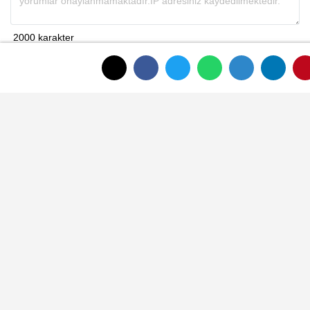
Gönder
ANASAYFAYA DÖNMEK İÇİN TIKLAYINIZ
İLGINIZI ÇEKEBILIR