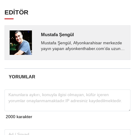
EDİTÖR
Mustafa Şengül
Mustafa Şengül, Afyonkarahisar merkezde
yayın yapan afyonkenthaber.com’da uzun
yıllardır yerel internet medyasında görev
almakta, haber akışı...
YORUMLAR