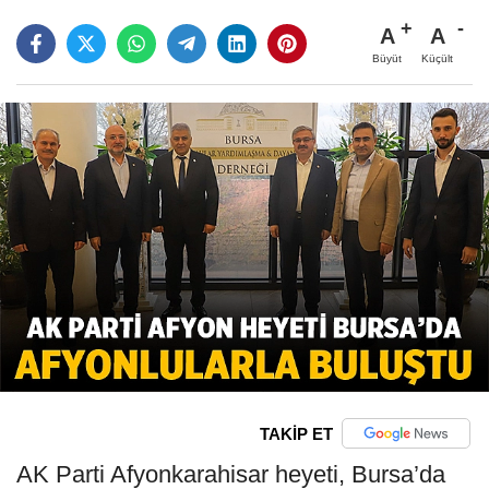
A
A
Büyüt
Küçült
TAKİP ET
AK Parti Afyonkarahisar heyeti, Bursa’da