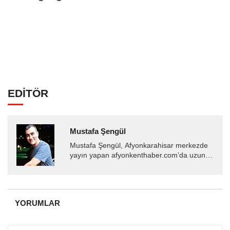
EDİTÖR
Mustafa Şengül
Mustafa Şengül, Afyonkarahisar merkezde
yayın yapan afyonkenthaber.com’da uzun
yıllardır yerel internet medyasında görev
almakta, haber akışı...
YORUMLAR