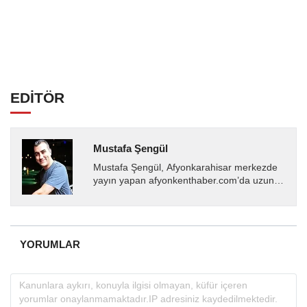
EDİTÖR
Mustafa Şengül
Mustafa Şengül, Afyonkarahisar merkezde
yayın yapan afyonkenthaber.com’da uzun
yıllardır yerel internet medyasında görev
almakta, haber akışı...
YORUMLAR