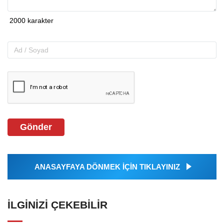
Gönder
ANASAYFAYA DÖNMEK İÇİN TIKLAYINIZ
İLGINIZI ÇEKEBILIR