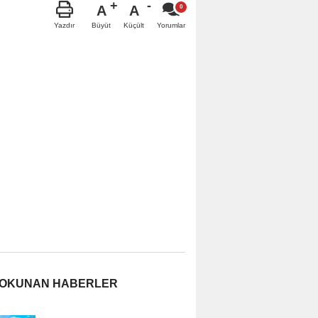
A
A
Büyüt
Küçült
Yazdır
Yorumlar
 OKUNAN HABERLER