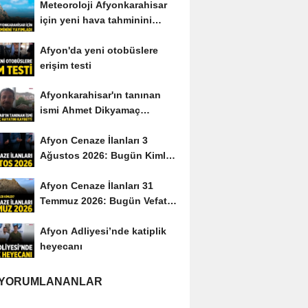
Meteoroloji Afyonkarahisar
için yeni hava tahminini
yayımladı
Afyon'da yeni otobüslere
erişim testi
Afyonkarahisar'ın tanınan
ismi Ahmet Dikyamaç
hayatını kaybetti
Afyon Cenaze İlanları 3
Ağustos 2026: Bugün Kimler
Vefat Etti?
Afyon Cenaze İlanları 31
Temmuz 2026: Bugün Vefat
Edenler Kimler?
Afyon Adliyesi’nde katiplik
heyecanı
 YORUMLANANLAR