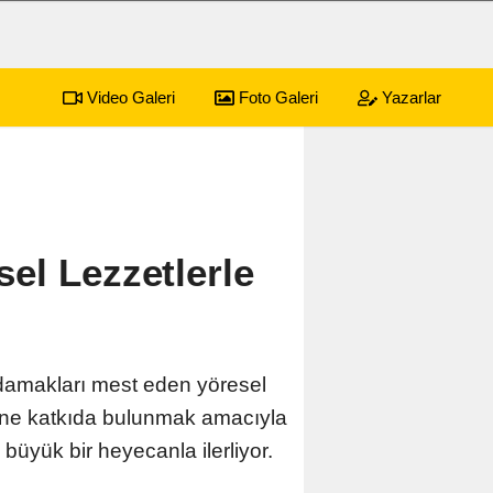
Video Galeri
Foto Galeri
Yazarlar
sürecek festival programı açıklandı
01:17
Emekli
el Lezzetlerle
a, damakları mest eden yöresel
zmine katkıda bulunmak amacıyla
büyük bir heyecanla ilerliyor.