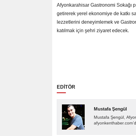
Afyonkarahisar Gastronomi Sokağı pro
getirerek yerel ekonomiye de katkı sağ
lezzetlerini deneyimlemek ve Gastron
katılmak için şehri ziyaret edecek.
EDİTÖR
Mustafa Şengül
Mustafa Şengül, Afyo
afyonkenthaber.com’da
almakta, haber akışı..