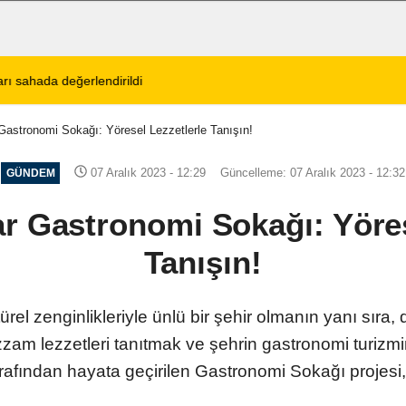
tos 2026 Cuma Defin Bilgileri Açıklandı
01:31
Dinar'da beş gün 
Gastronomi Sokağı: Yöresel Lezzetlerle Tanışın!
07 Aralık 2023 - 12:29
Güncelleme: 07 Aralık 2023 - 12:32
GÜNDEM
r Gastronomi Sokağı: Yöres
Tanışın!
türel zenginlikleriyle ünlü bir şehir olmanın yanı sır
uazzam lezzetleri tanıtmak ve şehrin gastronomi turi
afından hayata geçirilen Gastronomi Sokağı projesi, 