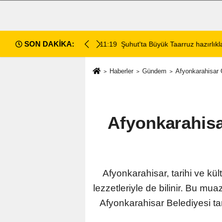
SON DAKİKA:
da değerlendirildi
11:18
Afyon Cenaze İlanları: 7 Ağus
Haberler
Gündem
Afyonkarahisar 
Afyonkarahisa
Afyonkarahisar, tarihi ve kül
lezzetleriyle de bilinir. Bu m
Afyonkarahisar Belediyesi tar