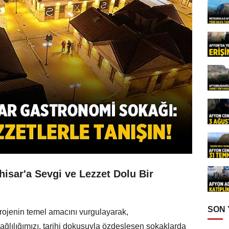
sar'a Sevgi ve Lezzet Dolu Bir
SON
ojenin temel amacını vurgulayarak,
ağlılığımızı, tarihi dokusuyla özdeşleşen sokaklarda