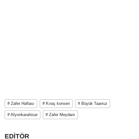
# Zafer Haftası
# Kıraç konseri
# Büyük Taarruz
# Afyonkarahisar
# Zafer Meydanı
EDİTÖR