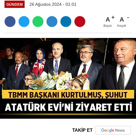
26 Ağustos 2024 - 01:01
GÜNDEM
A
A
Büyüt
Küçült
TAKİP ET