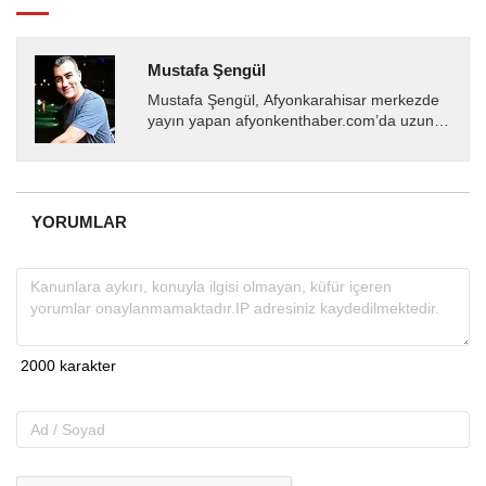
Mustafa Şengül
Mustafa Şengül, Afyonkarahisar merkezde
yayın yapan afyonkenthaber.com’da uzun
yıllardır yerel internet medyasında görev
almakta, haber akışı...
YORUMLAR