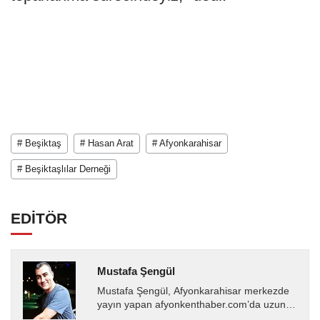
# Beşiktaş
# Hasan Arat
# Afyonkarahisar
# Beşiktaşlılar Derneği
EDİTÖR
Mustafa Şengül
Mustafa Şengül, Afyonkarahisar merkezde
yayın yapan afyonkenthaber.com’da uzun
yıllardır yerel internet medyasında görev