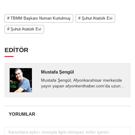
# TBMM Başkanı Numan Kurtulmuş
# Şuhut Atatürk Evi
# Şuhut Atatürk Evi
EDİTÖR
Mustafa Şengül
Mustafa Şengül, Afyonkarahisar merkezde
yayın yapan afyonkenthaber.com’da uzun
yıllardır yerel internet medyasında görev
almakta, haber akışı...
YORUMLAR