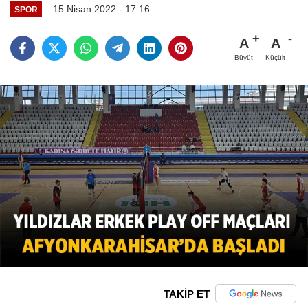
15 Nisan 2022 - 17:16
SPOR
A
A
Büyüt
Küçült
TAKİP ET