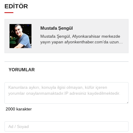
EDİTÖR
Mustafa Şengül
Mustafa Şengül, Afyonkarahisar merkezde
yayın yapan afyonkenthaber.com’da uzun
yıllardır yerel internet medyasında görev
almakta, haber akışı...
YORUMLAR