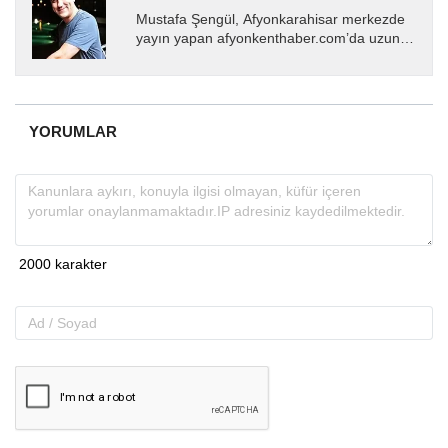
Mustafa Şengül, Afyonkarahisar merkezde
yayın yapan afyonkenthaber.com’da uzun
yıllardır yerel internet medyasında görev
almakta, haber akışı...
YORUMLAR