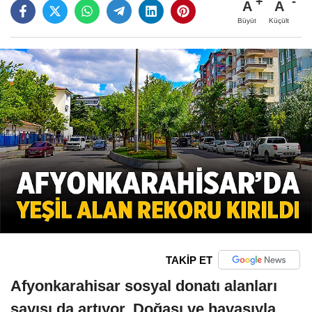
A
A
Büyüt
Küçült
TAKİP ET
Afyonkarahisar sosyal donatı alanları
sayısı da artıyor. Doğası ve havasıyla