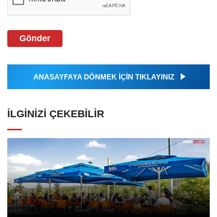
Gönder
ANASAYFAYA DÖNMEK İÇİN TIKLAYINIZ
İLGINIZI ÇEKEBILIR