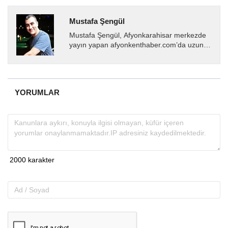
Mustafa Şengül
Mustafa Şengül, Afyonkarahisar merkezde
yayın yapan afyonkenthaber.com’da uzun
yıllardır yerel internet medyasında görev
almakta, haber akışı...
YORUMLAR