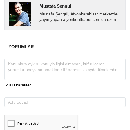
Mustafa Şengül
Mustafa Şengül, Afyonkarahisar merkezde
yayın yapan afyonkenthaber.com’da uzun
yıllardır yerel internet medyasında görev
almakta, haber akışı...
YORUMLAR