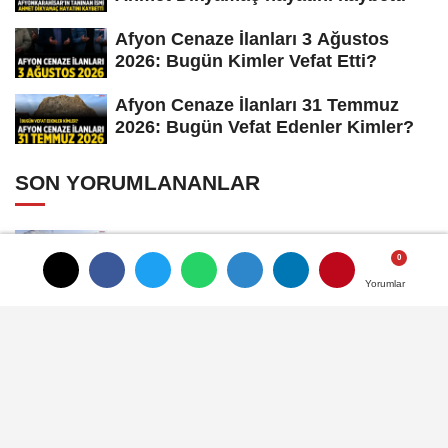
Afyon Cenaze İlanları 3 Ağustos
2026: Bugün Kimler Vefat Etti?
Afyon Cenaze İlanları 31 Temmuz
2026: Bugün Vefat Edenler Kimler?
SON YORUMLANANLAR
Afyon'da Ulaşım Zammı Gündemde, Vatandaş
Aynı Soruyu Soruyor
Yorumlar
Yorumlar
Antalya Yolunda Mola Noktası: Café de Paris
Afyonkarahisar Belediyesi Zafer Restoranı
hizmete açıyor