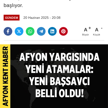
başlıyor.
20 Haziran 2025 - 20:08
GÜNDEM
A
A
Büyüt
Küçült