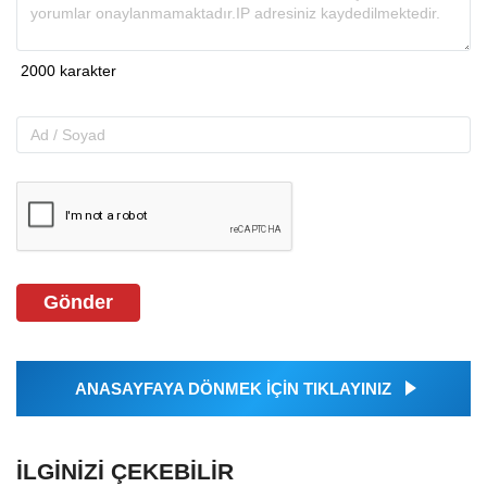
Gönder
ANASAYFAYA DÖNMEK İÇİN TIKLAYINIZ
İLGINIZI ÇEKEBILIR