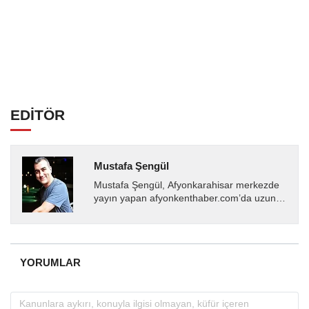
EDİTÖR
Mustafa Şengül
Mustafa Şengül, Afyonkarahisar merkezde
yayın yapan afyonkenthaber.com’da uzun
yıllardır yerel internet medyasında görev
almakta, haber akışı...
YORUMLAR