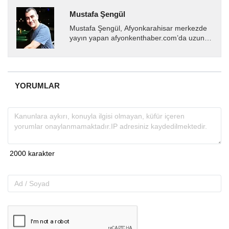
Mustafa Şengül
Mustafa Şengül, Afyonkarahisar merkezde
yayın yapan afyonkenthaber.com’da uzun
yıllardır yerel internet medyasında görev
almakta, haber akışı...
YORUMLAR