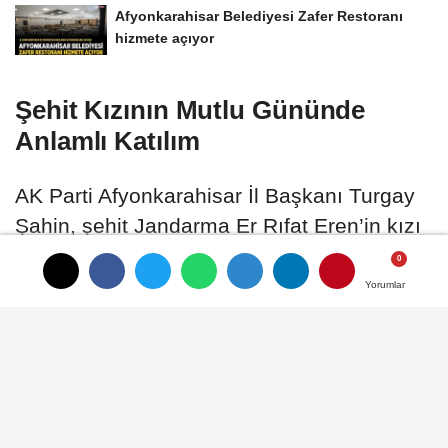
Afyonkarahisar Belediyesi Zafer Restoranı
hizmete açıyor
Şehit Kızının Mutlu Gününde
Anlamlı Katılım
AK Parti Afyonkarahisar İl Başkanı Turgay
Şahin, şehit Jandarma Er Rıfat Eren’in kızı
Songül Eren ile Ahmet Karatosun’un düğün
törenine katılarak genç çiftin mutluluğunu
Yorumlar
Yorumlar
paylaştı.
07 Haziran 2026 - 01:13
YAŞAM
A
A
Büyüt
Küçült