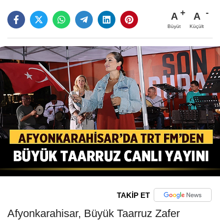
A
A
Büyüt
Küçült
TAKİP ET
Afyonkarahisar, Büyük Taarruz Zafer