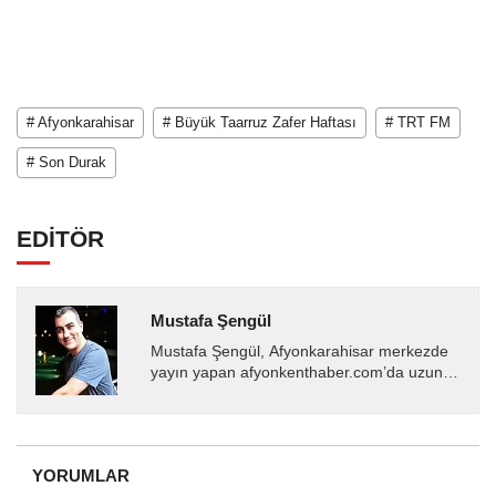
# Afyonkarahisar
# Büyük Taarruz Zafer Haftası
# TRT FM
# Son Durak
EDİTÖR
Mustafa Şengül
Mustafa Şengül, Afyonkarahisar merkezde
yayın yapan afyonkenthaber.com’da uzun
yıllardır yerel internet medyasında görev
almakta, haber akışı...
YORUMLAR