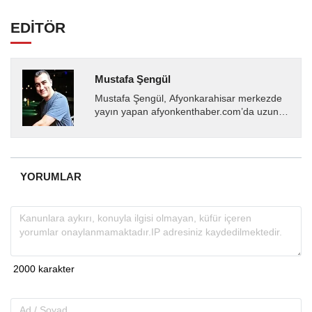
EDİTÖR
Mustafa Şengül
Mustafa Şengül, Afyonkarahisar merkezde
yayın yapan afyonkenthaber.com’da uzun
yıllardır yerel internet medyasında görev
almakta, haber akışı...
YORUMLAR