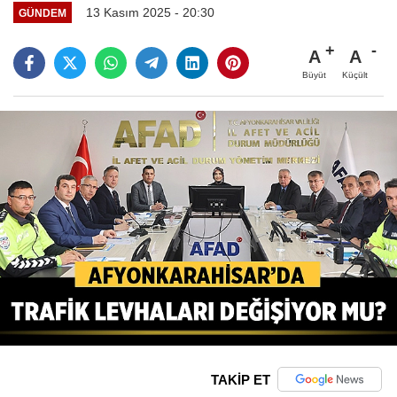
13 Kasım 2025 - 20:30
GÜNDEM
A
A
Büyüt
Küçült
TAKİP ET