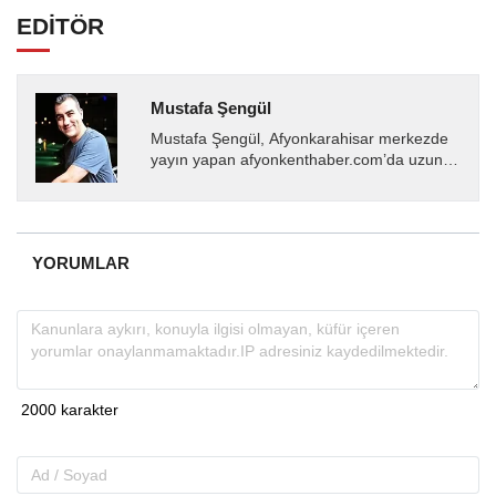
EDİTÖR
Mustafa Şengül
Mustafa Şengül, Afyonkarahisar merkezde
yayın yapan afyonkenthaber.com’da uzun
yıllardır yerel internet medyasında görev
almakta, haber akışı...
YORUMLAR