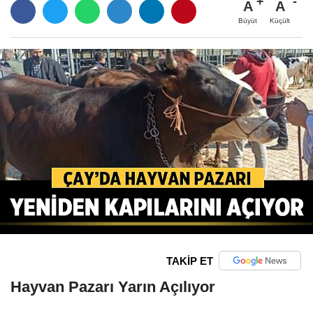
A
A
Büyüt
Küçült
TAKİP ET
Hayvan Pazarı Yarın Açılıyor