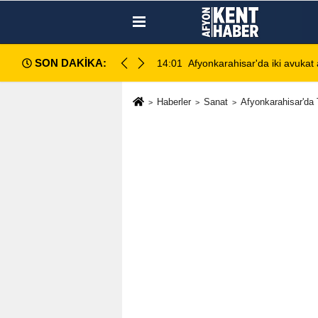
SON DAKİKA:
ahlı kavga: 1 ağır yaralı
13:28
Emirdağ Devlet Hastanesi'n
Haberler
Sanat
Afyonkarahisar'da