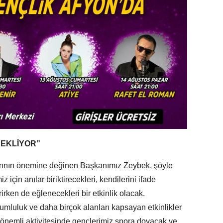
BEKLİYOR”
arının önemine değinen Başkanımız Zeybek, şöyle
 için anılar biriktirecekleri, kendilerini ifade
irken de eğlenecekleri bir etkinlik olacak.
rumluluk ve daha birçok alanları kapsayan etkinlikler
en önemli aktivitesinde gençlerimiz spora doyacak ve