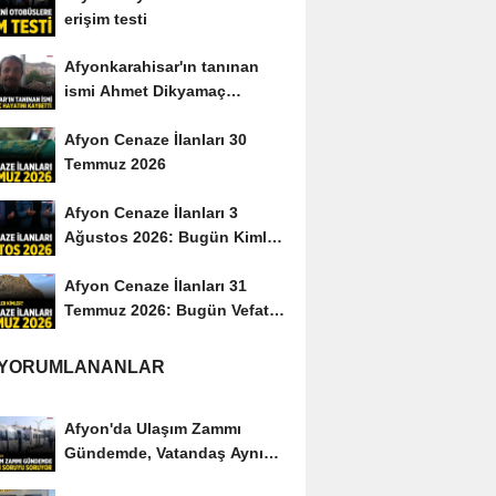
erişim testi
Afyonkarahisar'ın tanınan
ismi Ahmet Dikyamaç
hayatını kaybetti
Afyon Cenaze İlanları 30
Temmuz 2026
Afyon Cenaze İlanları 3
Ağustos 2026: Bugün Kimler
Vefat Etti?
Afyon Cenaze İlanları 31
Temmuz 2026: Bugün Vefat
Edenler Kimler?
 YORUMLANANLAR
Afyon'da Ulaşım Zammı
Gündemde, Vatandaş Aynı
Soruyu Soruyor