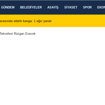
GÜNDEM
BELEDIYELER
ASAYIŞ
SIYASET
SPOR
EKO
de KBB Uzmanı hasta kabulüne başlıyor
13:24
Google DeepMind'
 Teknofest Rüzgarı Esecek