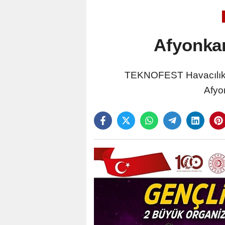
Afyonkar
TEKNOFEST Havacılık, U
Afyon