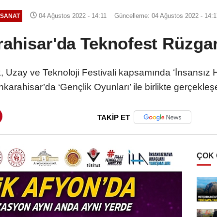
04 Ağustos 2022 - 14:11
Güncelleme: 04 Ağustos 2022 - 14:
SANAT
ahisar'da Teknofest Rüzga
zay ve Teknoloji Festivali kapsamında ‘İnsansız H
karahisar’da ‘Gençlik Oyunları’ ile birlikte gerçekle
TAKİP ET
ÇOK