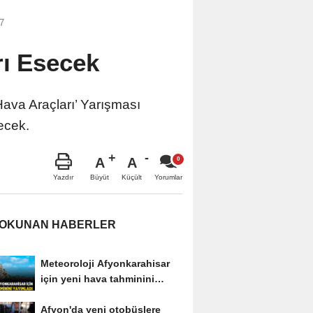
17
rı Esecek
ava Araçları’ Yarışması
şecek.
A
A
Büyüt
Küçült
Yazdır
Yorumlar
 OKUNAN HABERLER
Meteoroloji Afyonkarahisar
için yeni hava tahminini
yayımladı
Afyon'da yeni otobüslere