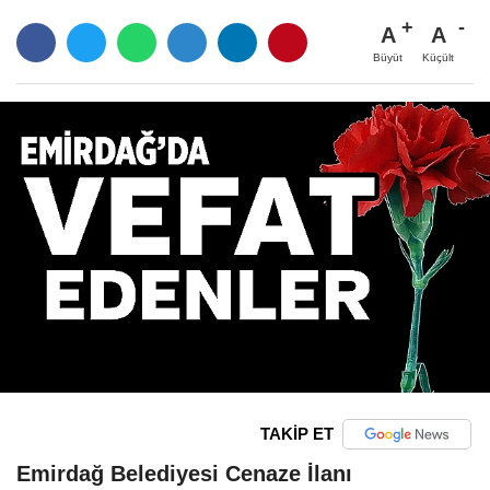
A
A
Büyüt
Küçült
TAKİP ET
Emirdağ Belediyesi Cenaze İlanı