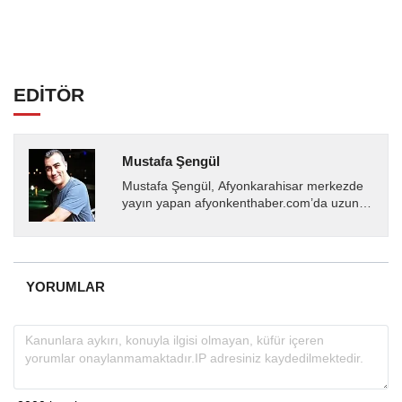
EDİTÖR
Mustafa Şengül
Mustafa Şengül, Afyonkarahisar merkezde
yayın yapan afyonkenthaber.com’da uzun
yıllardır yerel internet medyasında görev
almakta, haber akışı...
YORUMLAR