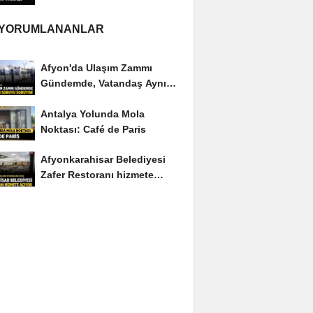
yaralı
 YORUMLANANLAR
Afyon'da Ulaşım Zammı
Gündemde, Vatandaş Aynı
Soruyu Soruyor
Antalya Yolunda Mola
Noktası: Café de Paris
Afyonkarahisar Belediyesi
Zafer Restoranı hizmete
açıyor