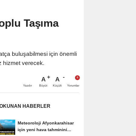
oplu Taşıma
tça buluşabilmesi için önemli
iz hizmet verecek.
A
A
Büyüt
Küçült
Yazdır
Yorumlar
 OKUNAN HABERLER
Meteoroloji Afyonkarahisar
için yeni hava tahminini