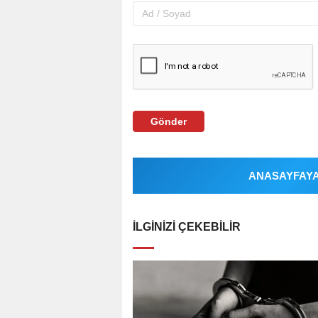
Gönder
ANASAYFAYA 
İLGINIZI ÇEKEBILIR