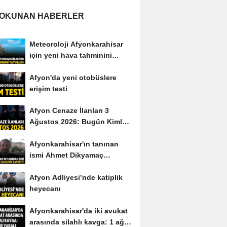
 OKUNAN HABERLER
Meteoroloji Afyonkarahisar
için yeni hava tahminini
yayımladı
Afyon'da yeni otobüslere
erişim testi
Afyon Cenaze İlanları 3
Ağustos 2026: Bugün Kimler
Vefat Etti?
Afyonkarahisar'ın tanınan
ismi Ahmet Dikyamaç
hayatını kaybetti
Afyon Adliyesi’nde katiplik
heyecanı
Afyonkarahisar'da iki avukat
arasında silahlı kavga: 1 ağır