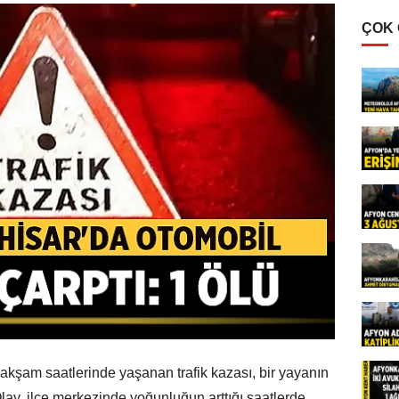
ÇOK
akşam saatlerinde yaşanan trafik kazası, bir yayanın
ay, ilçe merkezinde yoğunluğun arttığı saatlerde