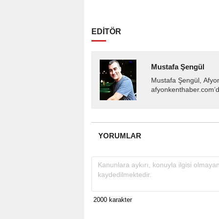
EDİTÖR
Mustafa Şengül
Mustafa Şengül, Afyo
afyonkenthaber.com’da
almakta, haber akışı..
YORUMLAR