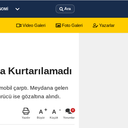
Ara
NOMI
Video Galeri
Foto Galeri
Yazarlar
a Kurtarılamadı
omobil çarptı. Meydana gelen
cü ise gözaltına alındı.
A
A
Büyüt
Küçült
Yazdır
Yorumlar