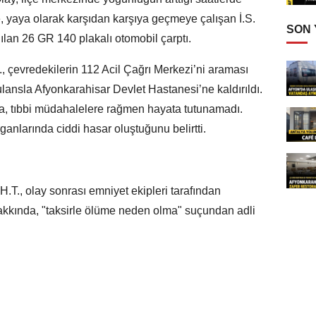
e, yaya olarak karşıdan karşıya geçmeye çalışan İ.S.
SON
nılan 26 GR 140 plakalı otomobil çarptı.
., çevredekilerin 112 Acil Çağrı Merkezi’ni araması
lansla Afyonkarahisar Devlet Hastanesi’ne kaldırıldı.
, tıbbi müdahalelere rağmen hayata tutunamadı.
rganlarında ciddi hasar oluştuğunu belirtti.
.T., olay sonrası emniyet ekipleri tarafından
 hakkında, "taksirle ölüme neden olma" suçundan adli