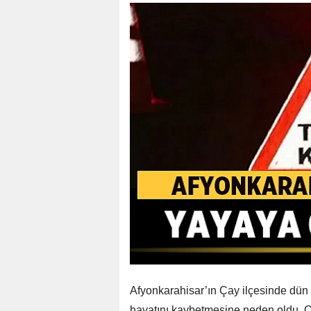
Afyonkarahisar’ın Çay ilçesinde dün 
hayatını kaybetmesine neden oldu. Ol