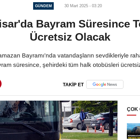
30 Mart 2025 - 03:20
GÜNDEM
isar'da Bayram Süresince T
Ücretsiz Olacak
amazan Bayramı'nda vatandaşların sevdikleriyle raha
ayram süresince, şehirdeki tüm halk otobüsleri ücrets
TAKİP ET
ÇOK