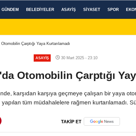
GÜNDEM
BELEDIYELER
ASAYIŞ
SIYASET
SPOR
EKO
 Otomobilin Çarptığı Yaya Kurtarılamadı
30 Mart 2025 - 23:10
ASAYIŞ
'da Otomobilin Çarptığı Yay
inde, karşıdan karşıya geçmeye çalışan bir yaya ot
yapılan tüm müdahalelere rağmen kurtarılamadı. Sürü
TAKİP ET