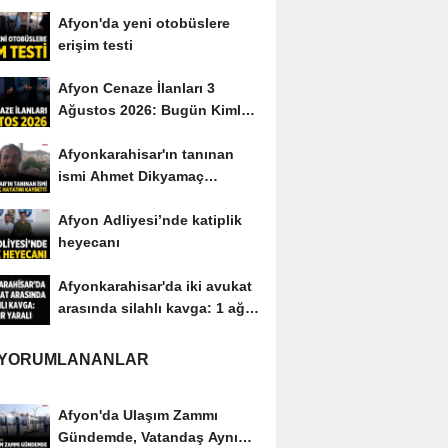
yayımladı
Afyon'da yeni otobüslere
erişim testi
Afyon Cenaze İlanları 3
Ağustos 2026: Bugün Kimler
Vefat Etti?
Afyonkarahisar'ın tanınan
ismi Ahmet Dikyamaç
hayatını kaybetti
Afyon Adliyesi’nde katiplik
heyecanı
Afyonkarahisar'da iki avukat
arasında silahlı kavga: 1 ağır
yaralı
 YORUMLANANLAR
Afyon'da Ulaşım Zammı
Gündemde, Vatandaş Aynı