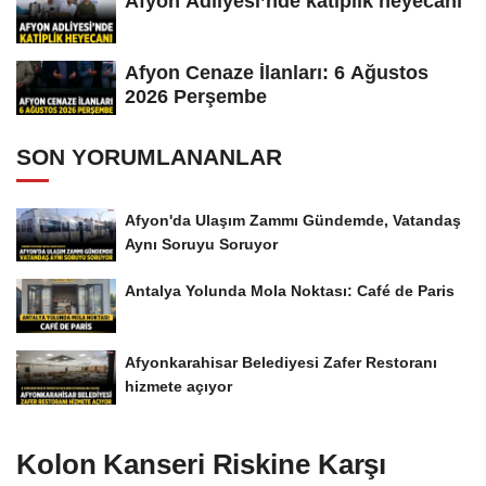
Afyon Adliyesi’nde katiplik heyecanı
Afyon Cenaze İlanları: 6 Ağustos
2026 Perşembe
SON YORUMLANANLAR
Afyon'da Ulaşım Zammı Gündemde, Vatandaş
Aynı Soruyu Soruyor
Antalya Yolunda Mola Noktası: Café de Paris
Afyonkarahisar Belediyesi Zafer Restoranı
hizmete açıyor
Kolon Kanseri Riskine Karşı