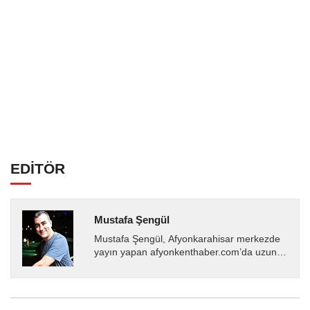
EDİTÖR
Mustafa Şengül
Mustafa Şengül, Afyonkarahisar merkezde
yayın yapan afyonkenthaber.com’da uzun
yıllardır yerel internet medyasında görev
almakta, haber akışı...