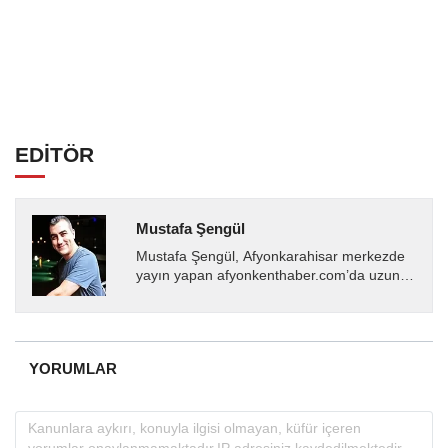
EDİTÖR
Mustafa Şengül
Mustafa Şengül, Afyonkarahisar merkezde
yayın yapan afyonkenthaber.com’da uzun
yıllardır yerel internet medyasında görev
almakta, haber akışı...
YORUMLAR