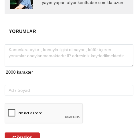
yayın yapan afyonkenthaber.com’da uzun
yıllardır yerel internet medyasında görev
almakta, haber akışı...
YORUMLAR
Gönder