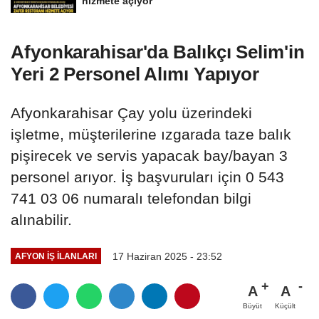
hizmete açıyor
Afyonkarahisar'da Balıkçı Selim'in
Yeri 2 Personel Alımı Yapıyor
Afyonkarahisar Çay yolu üzerindeki
işletme, müşterilerine ızgarada taze balık
pişirecek ve servis yapacak bay/bayan 3
personel arıyor. İş başvuruları için 0 543
741 03 06 numaralı telefondan bilgi
alınabilir.
17 Haziran 2025 - 23:52
AFYON İŞ İLANLARI
A
A
Büyüt
Küçült