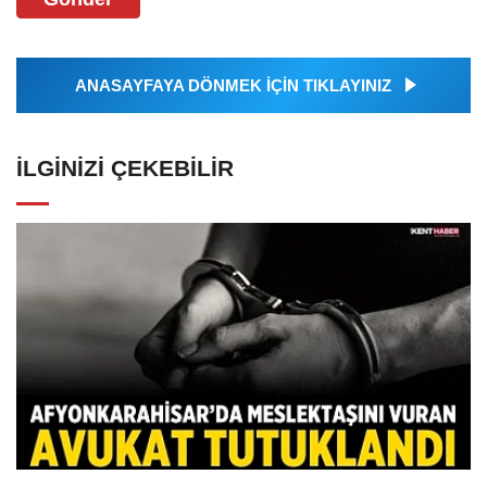
ANASAYFAYA DÖNMEK İÇİN TIKLAYINIZ
İLGINIZI ÇEKEBILIR