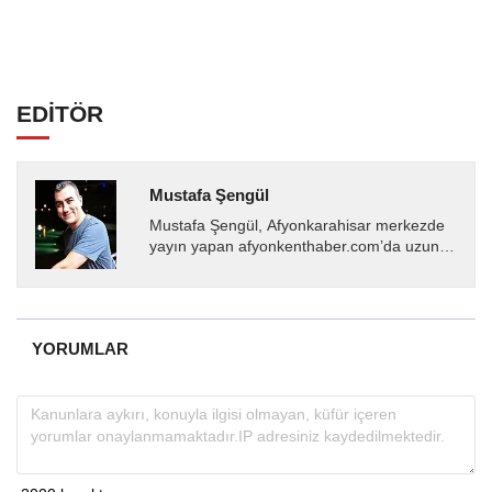
EDİTÖR
Mustafa Şengül
Mustafa Şengül, Afyonkarahisar merkezde
yayın yapan afyonkenthaber.com’da uzun
yıllardır yerel internet medyasında görev
almakta, haber akışı...
YORUMLAR