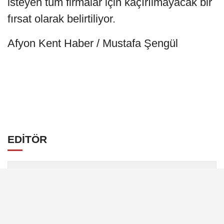
isteyen tüm firmalar için kaçırılmayacak bir
fırsat olarak belirtiliyor.
Afyon Kent Haber / Mustafa Şengül
EDİTÖR
Mustafa Şengül
Mustafa Şengül, Afyonkarahisar merkezde
yayın yapan afyonkenthaber.com’da uzun
yıllardır yerel internet medyasında görev
almakta, haber akışı...