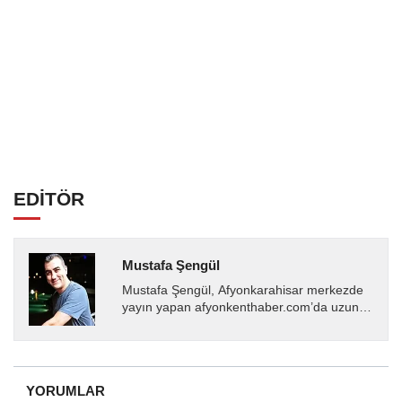
EDİTÖR
Mustafa Şengül
Mustafa Şengül, Afyonkarahisar merkezde
yayın yapan afyonkenthaber.com’da uzun
yıllardır yerel internet medyasında görev
almakta, haber akışı...
YORUMLAR