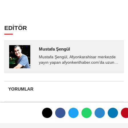
EDİTÖR
Mustafa Şengül
Mustafa Şengül, Afyonkarahisar merkezde
yayın yapan afyonkenthaber.com’da uzun
yıllardır yerel internet medyasında görev
almakta, haber akışı...
YORUMLAR