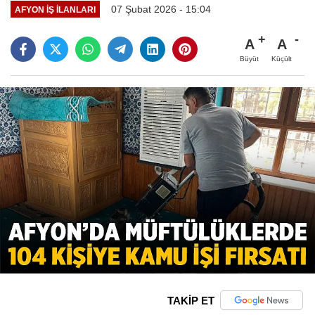
07 Şubat 2026 - 15:04
AFYON İŞ İLANLARI
A
A
Büyüt
Küçült
TAKİP ET