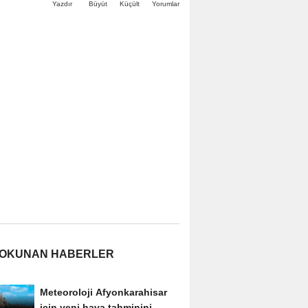
Büyüt
Küçült
Yazdır
Yorumlar
 OKUNAN HABERLER
Meteoroloji Afyonkarahisar
için yeni hava tahminini