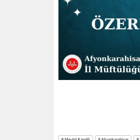
# Mevlid Kandili
# Afyonkarahisar
#