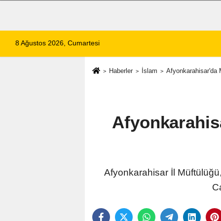
8 Ağustos 2026, Cumartesi
Haberler
İslam
Afyonkarahisar'da 
Afyonkarahis
Afyonkarahisar İl Müftülüğü
C