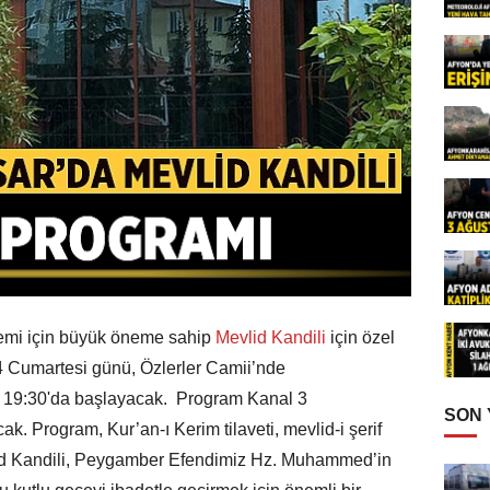
lemi için büyük öneme sahip
Mevlid Kandili
için özel
4 Cumartesi günü, Özlerler Camii’nde
at 19:30'da başlayacak. Program Kanal 3
SON
k. Program, Kur’an-ı Kerim tilaveti, mevlid-i şerif
id Kandili, Peygamber Efendimiz Hz. Muhammed’in