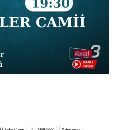
 Özlerler Camii
# İl Müftülüğü
# dini program