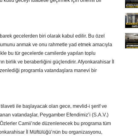
u kutlu geceyi ibadetle geçirmek için önemli bir
arek gecelerden biri olarak kabul edilir. Bu özel
ğumunu anmak ve onu rahmetle yad etmek amacıyla
llikle bu tür gecelerde camilerde yapılan toplu
 birlik ve beraberliğini güçlendirir. Afyonkarahisar İl
üzenlediği programla vatandaşlara manevi bir
laveti ile başlayacak olan gece, mevlid-i şerif ve
anan vatandaşlar, Peygamber Efendimiz’i (S.A.V.)
k. Özlerler Camii’nde düzenlenecek bu programa tüm
fyonkarahisar İl Müftülüğü’nün bu organizasyonu,