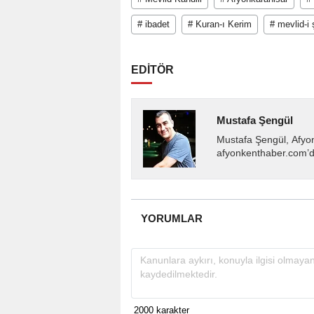
# ibadet
# Kuran-ı Kerim
# mevlid-i 
EDİTÖR
Mustafa Şengül
Mustafa Şengül, Afyo
afyonkenthaber.com’da
almakta, haber akışı..
YORUMLAR