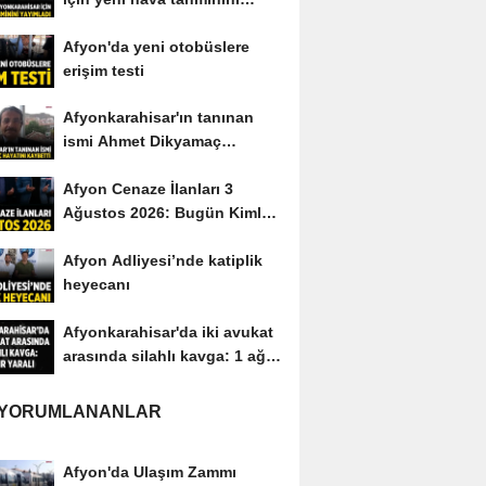
yayımladı
Afyon'da yeni otobüslere
erişim testi
Afyonkarahisar'ın tanınan
ismi Ahmet Dikyamaç
hayatını kaybetti
Afyon Cenaze İlanları 3
Ağustos 2026: Bugün Kimler
Vefat Etti?
Afyon Adliyesi’nde katiplik
heyecanı
Afyonkarahisar'da iki avukat
arasında silahlı kavga: 1 ağır
yaralı
 YORUMLANANLAR
Afyon'da Ulaşım Zammı