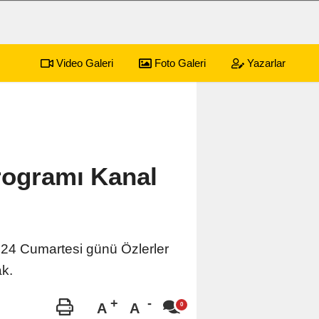
Video Galeri
Foto Galeri
Yazarlar
rogramı Kanal
2024 Cumartesi günü Özlerler
k.
A
A