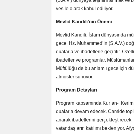
(S.A.V.) dünyaya teşrifini anmak ve b
vesile olarak kabul ediliyor.
Mevlid Kandili’nin Önemi
Mevlid Kandili, İslam dünyasında müb
gece, Hz. Muhammed’in (S.A.V.) do
dualarla ve ibadetlerle geçirilir. Öze
ibadetler ve programlar, Müslümanların
Müftülüğü de bu anlamlı gece için d
atmosfer sunuyor.
Program Detayları
Program kapsamında Kur’an-ı Kerim ti
dualarla devam edecek. Camide topl
anarak ibadetlerini gerçekleştirece
vatandaşların katılımı bekleniyor. A