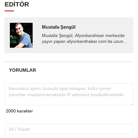
EDİTÖR
Mustafa Şengül
Mustafa Şengül, Afyonkarahisar merkezde
yayın yapan afyonkenthaber.com’da uzun
yıllardır yerel internet medyasında görev
almakta, haber akışı...
YORUMLAR