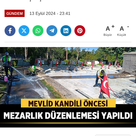
13 Eylül 2024 - 23:41
GÜNDEM
A
A
Büyüt
Küçült