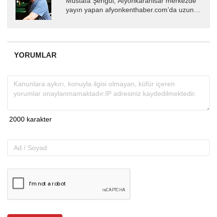
Mustafa Şengül, Afyonkarahisar merkezde
yayın yapan afyonkenthaber.com’da uzun
yıllardır yerel internet medyasında görev
almakta, haber akışı...
YORUMLAR