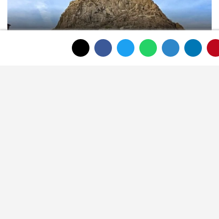
Afyon Cenaze İlanları 31 Temmuz
2026: Bugün Vefat Edenler Kimler?
ÇOK OKUNAN HABERLER
Meteoroloji Afyonkarahisar için yeni
hava tahminini yayımladı